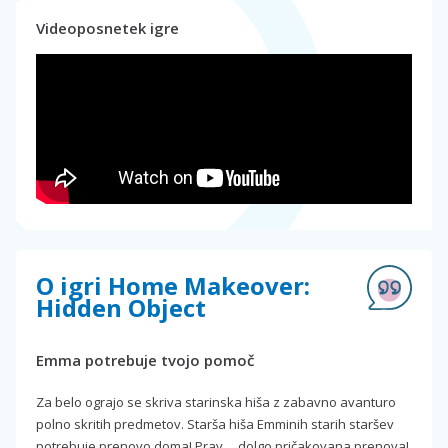
Videoposnetek igre
O igri Home Makeover:
Hidden Object
Emma potrebuje tvojo pomoč
Za belo ograjo se skriva starinska hiša z zabavno avanturo
polno skritih predmetov. Starša hiša Emminih starih staršev
potrebuje prenovo doma! Prav ... dolgo pričakovana prenova!