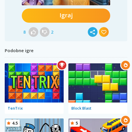
Igraj
8
2
Podobne igre
TenTrix
Block Blast
4.5
5