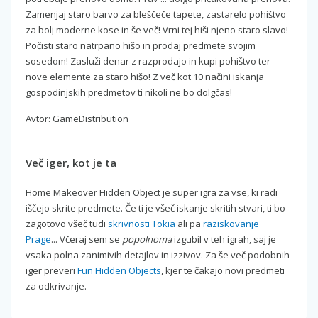
Zamenjaj staro barvo za bleščeče tapete, zastarelo pohištvo
za bolj moderne kose in še več! Vrni tej hiši njeno staro slavo!
Počisti staro natrpano hišo in prodaj predmete svojim
sosedom! Zasluži denar z razprodajo in kupi pohištvo ter
nove elemente za staro hišo! Z več kot 10 načini iskanja
gospodinjskih predmetov ti nikoli ne bo dolgčas!
Avtor: GameDistribution
Več iger, kot je ta
Home Makeover Hidden Object je super igra za vse, ki radi
iščejo skrite predmete. Če ti je všeč iskanje skritih stvari, ti bo
zagotovo všeč tudi
skrivnosti Tokia
ali pa
raziskovanje
Prage
... Včeraj sem se
popolnoma
izgubil v teh igrah, saj je
vsaka polna zanimivih detajlov in izzivov. Za še več podobnih
iger preveri
Fun Hidden Objects
, kjer te čakajo novi predmeti
za odkrivanje.