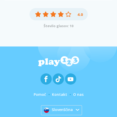
4.0
Število glasov: 10
Pomoč
Kontakt
O nas
Slovenščina