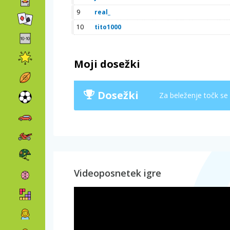
9
real_
10
tito1000
Moji dosežki
Dosežki
Za beleženje točk se
Videoposnetek igre