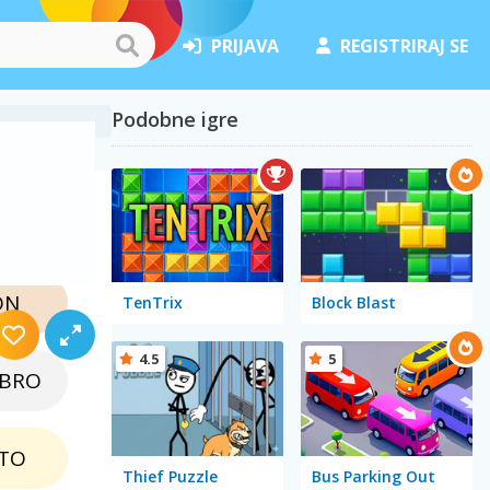
PRIJAVA
REGISTRIRAJ SE
Podobne igre
ON
TenTrix
Block Blast
4.5
5
EBRO
TO
Thief Puzzle
Bus Parking Out