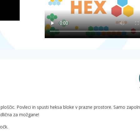
 ploščic. Povleci in spusti heksa bloke v prazne prostore. Samo zapol
 odlična za možgane!
točk.