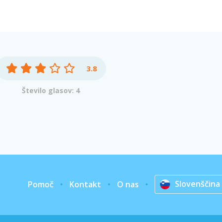
3.8
Število glasov: 4
Slovenščina
Pomoč
Kontakt
O nas