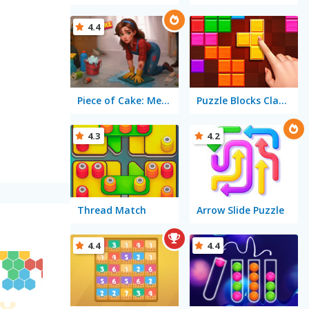
4.4
Piece of Cake: Merge and Bake
Puzzle Blocks Classic
4.3
4.2
Thread Match
Arrow Slide Puzzle
4.4
4.4