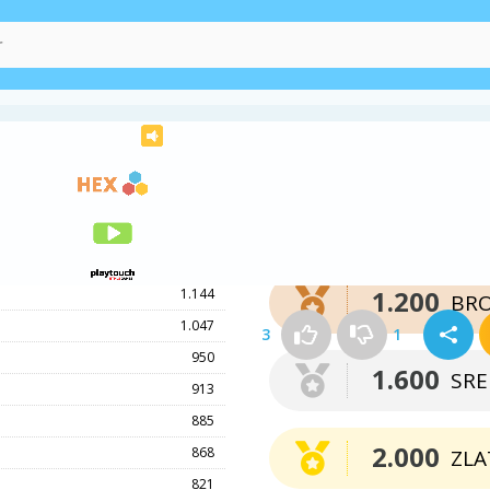
Točke za osvojitev
medalje
1.308
1.200
1.144
BR
1.047
3
1
950
1.600
SR
913
885
2.000
868
ZLA
821