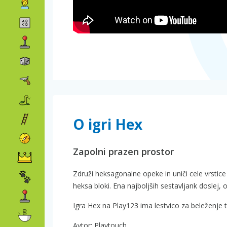
O igri Hex
Zapolni prazen prostor
Združi heksagonalne opeke in uniči cele vrstice
heksa bloki. Ena najboljših sestavljank doslej,
Igra Hex na Play123 ima lestvico za beleženje 
Avtor: Playtouch