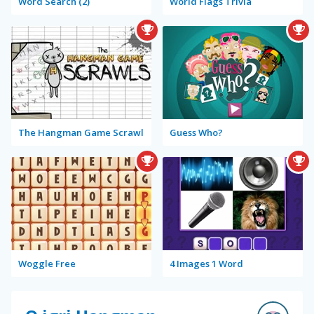
Word Search (2)
World Flags Trivia
The Hangman Game Scrawl
Guess Who?
Woggle Free
4 Images 1 Word