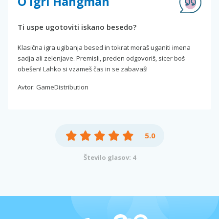
O igri Hangman
Ti uspe ugotoviti iskano besedo?
Klasična igra ugibanja besed in tokrat moraš uganiti imena
sadja ali zelenjave. Premisli, preden odgovoriš, sicer boš
obešen! Lahko si vzameš čas in se zabavaš!
Avtor: GameDistribution
5.0
Število glasov: 4