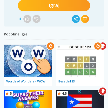
Igraj
4
Podobne igre
Words of Wonders - WOW
Besede123
5
4.5