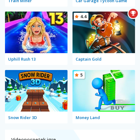
Train Miner
Car Garage Tycoon Game
4.4
Uphill Rush 13
Captain Gold
5
Snow Rider 3D
Money Land
Videoposnetek igre