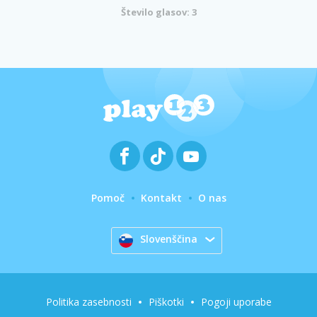
Število glasov: 3
Pomoč
Kontakt
O nas
Slovenščina
Politika zasebnosti
Piškotki
Pogoji uporabe