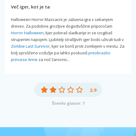
Več iger, kot je ta
Halloween Horror Massacre je
zabavna
igra s sekanjem
dreves. Za podobne grozljive dogodivščine priporočam
Horror Halloween
, kjer pobiraš sladkarije in se izogibaš
strupenim napojem. Ljubitelji strašljivih iger bodo uživali tudi v
Zombie Last Survivor
, kjer se boriš proti zombijem v mestu. Za
bolj sproščeno vzdušje pa lahko poskusiš
preobrazbo
princese Anne
za noč čarovnic...
2.9
Število glasov: 7