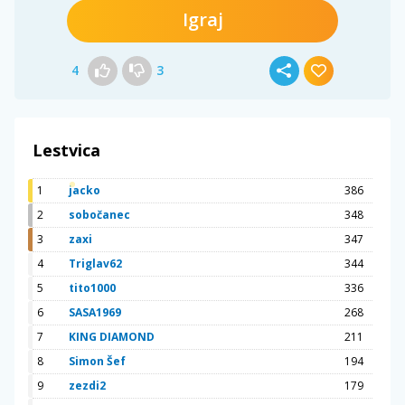
Igraj
4
3
Lestvica
1
jacko
386
2
sobočanec
348
3
zaxi
347
4
Triglav62
344
5
tito1000
336
6
SASA1969
268
7
KING DIAMOND
211
8
Simon Šef
194
9
zezdi2
179