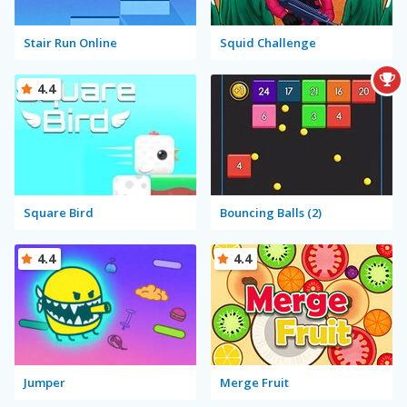
Stair Run Online
Squid Challenge
4.4
Square Bird
Bouncing Balls (2)
4.4
4.4
Jumper
Merge Fruit