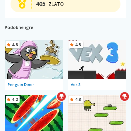
405
ZLATO
Podobne igre
4.8
4.5
Penguin Diner
Vex 3
4.2
4.3