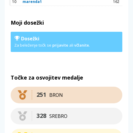
10
marenda1
162
Moji dosežki
Dosežki
Za beleženje točk se
prijavite
ali
včlanite
.
Točke za osvojitev medalje
251
BRON
328
SREBRO