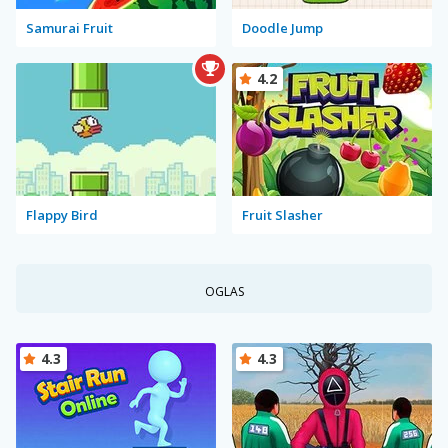
Samurai Fruit
Doodle Jump
4.2
Flappy Bird
Fruit Slasher
OGLAS
4.3
4.3