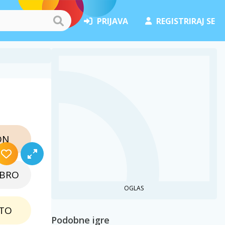
PRIJAVA
REGISTRIRAJ SE
ON
EBRO
OGLAS
TO
Podobne igre