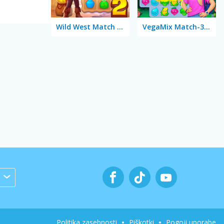
Wild West Match 2: The Gold Rush
VegaMix Match-3 Village
Politika zasebnosti
Piškotki
Pogoji uporabe