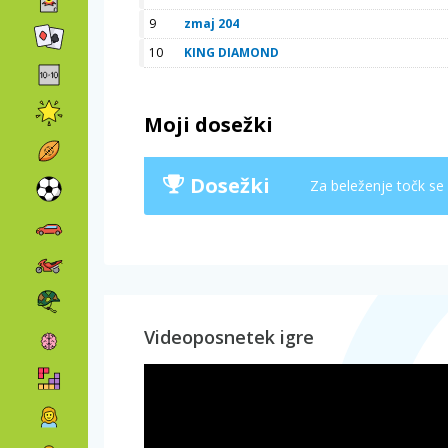
9
zmaj 204
10
KING DIAMOND
Moji dosežki
Dosežki
Za beleženje točk se
Videoposnetek igre