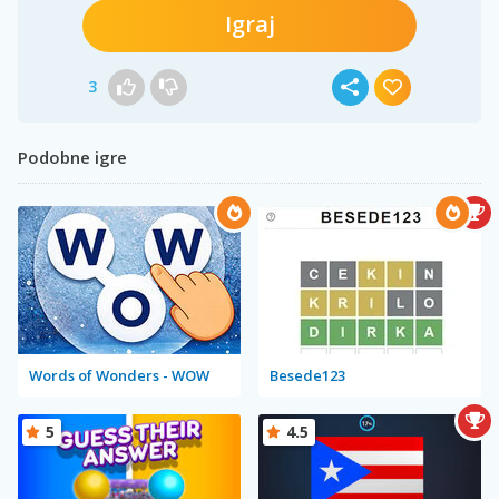
Igraj
3
Podobne igre
Words of Wonders - WOW
Besede123
5
4.5