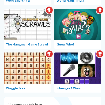
Word Search (2)
World Flags Trivia
The Hangman Game Scrawl
Guess Who?
Woggle Free
4 Images 1 Word
Videoposnetek igre