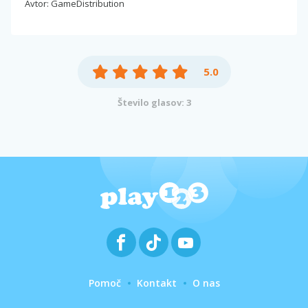
Avtor: GameDistribution
5.0
Število glasov: 3
Pomoč
Kontakt
O nas