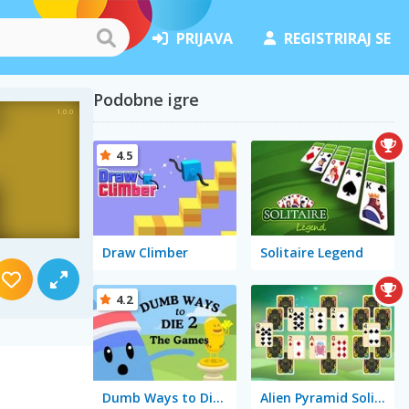
PRIJAVA
REGISTRIRAJ SE
Podobne igre
4.5
Draw Climber
Solitaire Legend
4.2
Dumb Ways to Die 2: The Games
Alien Pyramid Solitaire