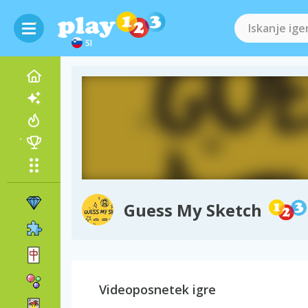
SI
Guess My Sketch
Videoposnetek igre