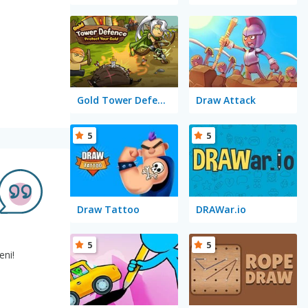
Gold Tower Defense
Draw Attack
5
5
Draw Tattoo
DRAWar.io
5
5
eni!