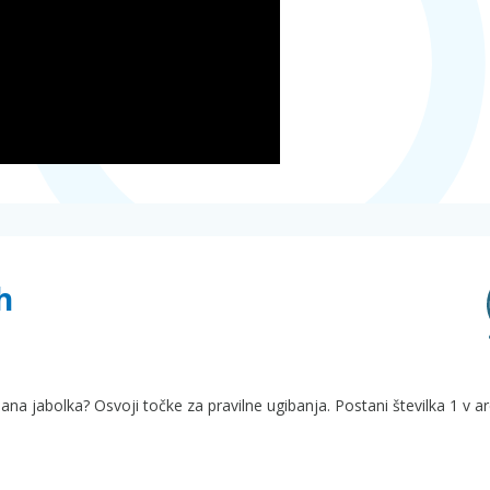
h
sana jabolka? Osvoji točke za pravilne ugibanja. Postani številka 1 v ar