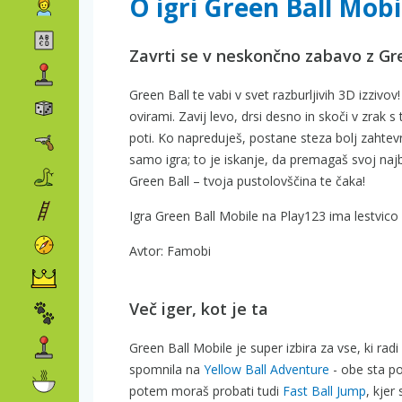
O igri Green Ball Mobi
Zavrti se v neskončno zabavo z Gre
Green Ball te vabi v svet razburljivih 3D izzivo
ovirami. Zavij levo, drsi desno in skoči v zrak s 
poti. Ko napreduješ, postane steza bolj zahtevn
samo igra; to je iskanje, da premagaš svoj najbo
Green Ball – tvoja pustolovščina te čaka!
Igra Green Ball Mobile na Play123 ima lestvico 
Avtor: Famobi
Več iger, kot je ta
Green Ball Mobile je super izbira za vse, ki radi
spomnila na
Yellow Ball Adventure
- obe sta pol
potem moraš probati tudi
Fast Ball Jump
, kjer