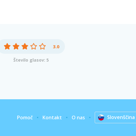
3.0
Število glasov: 5
Slovenščina
Pomoč
Kontakt
O nas