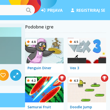
PRIJAVA
REGISTRIRAJ SE
Podobne igre
4.8
4.5
Penguin Diner
Vex 3
4.2
4.3
Samurai Fruit
Doodle Jump