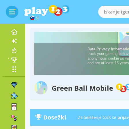
SI
Green Ball Mobile
Dosežki
Za beleženje točk se
prijav