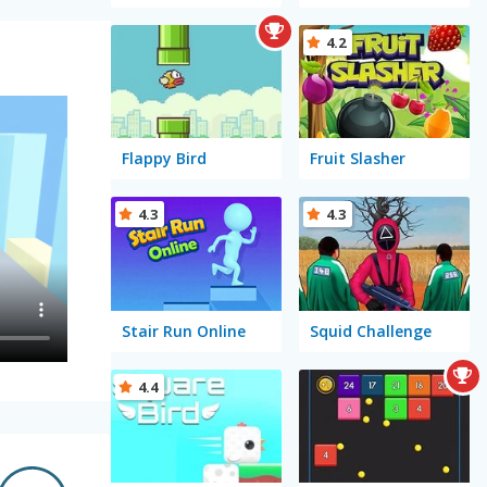
4.2
Flappy Bird
Fruit Slasher
4.3
4.3
Stair Run Online
Squid Challenge
4.4