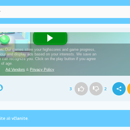
3
2
ite
ali
včlanite
.