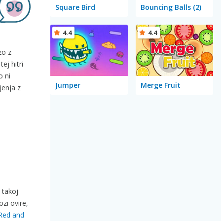
Square Bird
Bouncing Balls (2)
4.4
4.4
zo z
ej hitri
o ni
Jumper
Merge Fruit
jenja z
e takoj
ozi ovire,
Red and