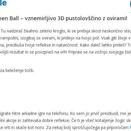
le
en Ball – vznemirljivo 3D pustolovščino z ovirami!
v! Tu nadziraš živahno zeleno kroglo, ki se prebija skozi neskončno ste
trampolini, izogibaj se oviram, ki pridejo na tvojo pot. Vsak gib šteje v t
a, preizkuša tvoje reflekse in natančnost. Kako daleč lahko prideš? T
ljši rezultat in se povzpneš na vrh! Pripravi se na vožnjo svojega živl
za beleženje točk.
 igrate hitre arkadne igre na telefonu. Ko sem jo prvič preizkusil, me j
ni akcije in zahtevata dobre reflekse. Če ti je všeč kotaljenje žogic sk
 se vrti in skače kot noro. Za nekaj bolj sproščujočega pa priporočam