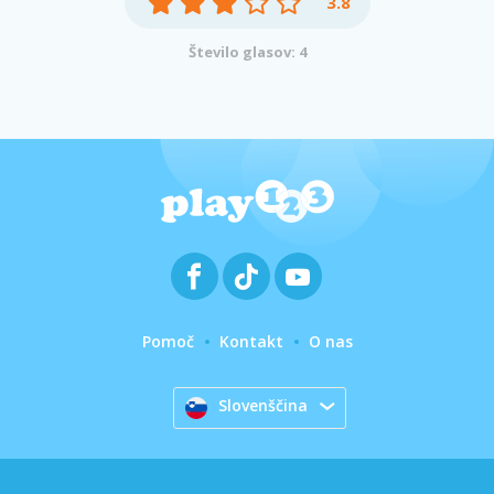
3.8
Število glasov: 4
Pomoč
Kontakt
O nas
Slovenščina