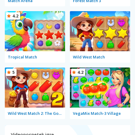
Match Arena
Forest Match 3
4.2
Tropical Match
Wild West Match
5
4.2
Wild West Match 2: The Gold Rush
VegaMix Match-3 Village
Videoposnetek igre