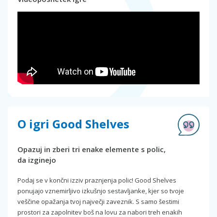
O igri Good Shelves
Opazuj in zberi tri enake elemente s polic,
da izginejo
Podaj se v končni izziv praznjenja polic! Good Shelves
ponujajo vznemirljivo izkušnjo sestavljanke, kjer so tvoje
veščine opažanja tvoj največji zaveznik. S samo šestimi
prostori za zapolnitev boš na lovu za nabori treh enakih