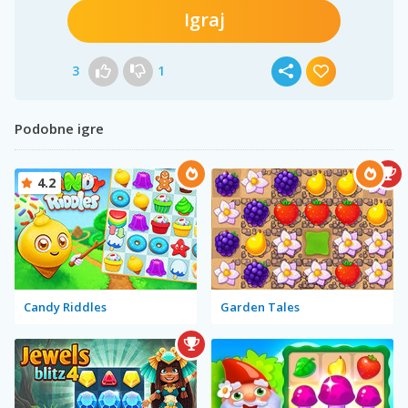
Igraj
3
1
Podobne igre
4.2
Candy Riddles
Garden Tales