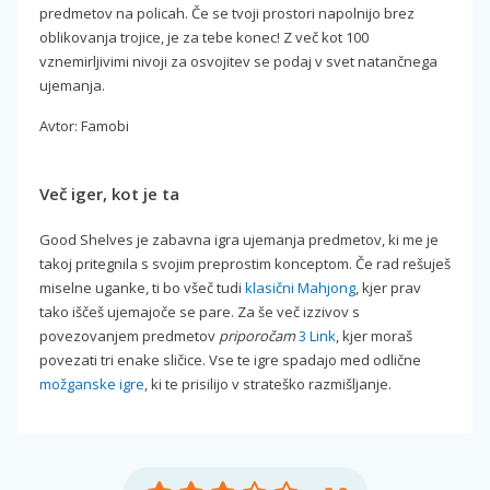
predmetov na policah. Če se tvoji prostori napolnijo brez
oblikovanja trojice, je za tebe konec! Z več kot 100
vznemirljivimi nivoji za osvojitev se podaj v svet natančnega
ujemanja.
Avtor: Famobi
Več iger, kot je ta
Good Shelves je zabavna igra ujemanja predmetov, ki me je
takoj pritegnila s svojim preprostim konceptom. Če rad rešuješ
miselne uganke, ti bo všeč tudi
klasični Mahjong
, kjer prav
tako iščeš ujemajoče se pare. Za še več izzivov s
povezovanjem predmetov
priporočam
3 Link
, kjer moraš
povezati tri enake sličice. Vse te igre spadajo med odlične
možganske igre
, ki te prisilijo v strateško razmišljanje.