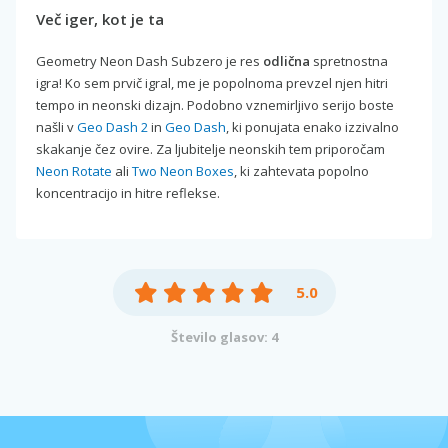
Več iger, kot je ta
Geometry Neon Dash Subzero je res
odlična
spretnostna
igra! Ko sem prvič igral, me je popolnoma prevzel njen hitri
tempo in neonski dizajn. Podobno vznemirljivo serijo boste
našli v
Geo Dash 2
in
Geo Dash
, ki ponujata enako izzivalno
skakanje čez ovire. Za ljubitelje neonskih tem priporočam
Neon Rotate
ali
Two Neon Boxes
, ki zahtevata popolno
koncentracijo in hitre reflekse.
5.0
Število glasov: 4