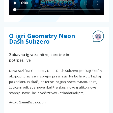
O igri Geometry Neon
Dash Subzero
Zabavna igra za hitre, spretne in
potrpežljive
Nova različica Geometry Neon Dash Subzero je tukaj! Skoči v
akcijo, pripravi se in sprejmi pravi izziv! Ne bo lahko... Tapkaj
po zaslonu in skači, leti ter se izogibaj vsem oviram. Zbiraj
žogice in odklepaj nove like! Preizkusi novo grafiko, nove
stopnje, nove like in več izzivov kot kadarkoli prej.
Avtor: GameDistribution