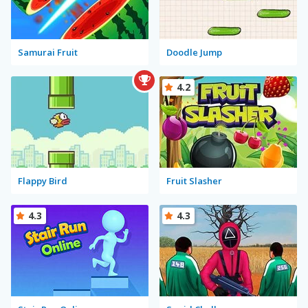
Samurai Fruit
Doodle Jump
4.2
Flappy Bird
Fruit Slasher
4.3
4.3