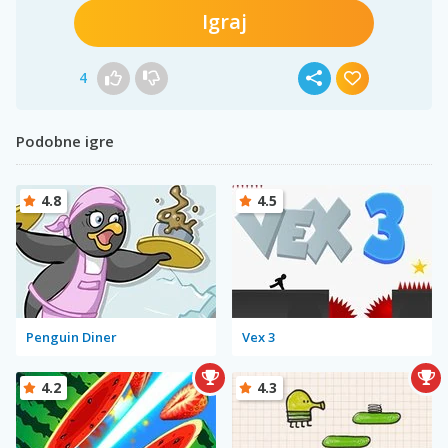
Igraj
4
Podobne igre
4.8
4.5
Penguin Diner
Vex 3
4.2
4.3