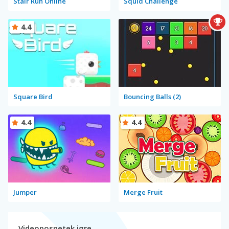
Stair Run Online
Squid Challenge
4.4
Square Bird
Bouncing Balls (2)
4.4
4.4
Jumper
Merge Fruit
Videoposnetek igre