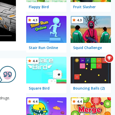
Flappy Bird
Fruit Slasher
4.3
4.3
Stair Run Online
Squid Challenge
4.4
Square Bird
Bouncing Balls (2)
 druge.
4.4
4.4