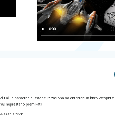
u ali je pametneje izstopiti iz zaslona na eni strani in hitro vstopiti z
raš neprestano premikati!
beleženje točk.