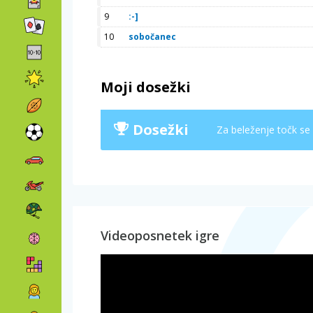
9
:-]
10
sobočanec
Moji dosežki
Dosežki
Za beleženje točk se
Videoposnetek igre