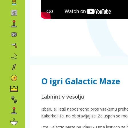
O igri Galactic Maze
Labirint v vesolju
Izberi, ali letiš neposredno proti vsakemu prehod
Kakorkoli že, ne obotavljaj se! Za uspeh se mo
Igra Galactic Maze na Play123 ima lestvico za 