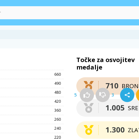
Točke za osvojitev
medalje
660
710
490
BRON
480
5
3
420
1.005
SR
360
260
1.300
240
ZLA
220