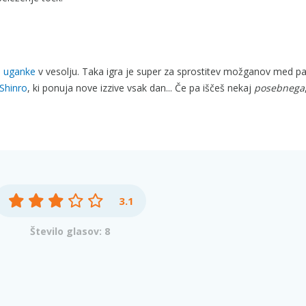
e uganke
v vesolju. Taka igra je super za sprostitev možganov med p
 Shinro
, ki ponuja nove izzive vsak dan... Če pa iščeš nekaj
posebnega
3.1
Število glasov: 8