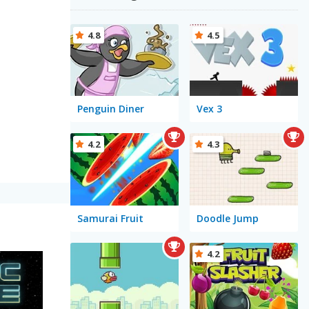
4.8
4.5
Penguin Diner
Vex 3
4.2
4.3
Samurai Fruit
Doodle Jump
4.2