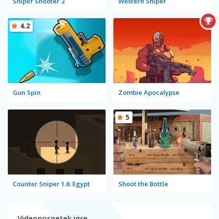
Sniper Shooter 2
Western Sniper
4.2
Gun Spin
Zombie Apocalypse
5
Counter Sniper 1.6: Egypt
Shoot the Bottle
Videoposnetek igre