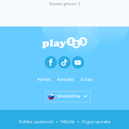
Število glasov: 3
Pomoč
Kontakt
O nas
Slovenščina
Politika zasebnosti
Piškotki
Pogoji uporabe