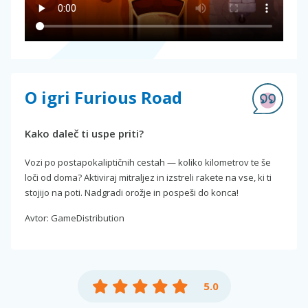
O igri Furious Road
Kako daleč ti uspe priti?
Vozi po postapokaliptičnih cestah — koliko kilometrov te še
loči od doma? Aktiviraj mitraljez in izstreli rakete na vse, ki ti
stojijo na poti. Nadgradi orožje in pospeši do konca!
Avtor: GameDistribution
5.0