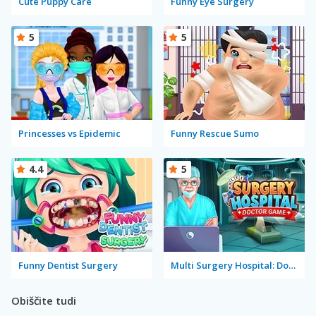
Cute Puppy Care
Funny Eye Surgery
5
5
Princesses vs Epidemic
Funny Rescue Sumo
4.4
5
Funny Dentist Surgery
Multi Surgery Hospital: Doctor Game
Obiščite tudi