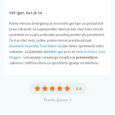
Več iger, kot je ta
Funny Heroes Emergency je ena tistih iger kjer se počutiš kot
pravi zdravnik za superjunake. Meni je bilo všeč kako moraš
poskrbeti za vsako poškodbo posebej preden jih preoblečeš.
Če ti je všeč skrb za like, potem moraš preizkusiti tudi
Roxelane Huerrem True Make Up
kjer lahko spremeniš videz
sultanke. Za ljubitelje
dekliških iger
je tu še
How To Dress Your
Dragon
- ustvarjanje sanjskega zmajčka je
presenetljivo
zabavno. Odlična izbira za sproščeno igranje na telefonu.
5.0
Število glasov: 3