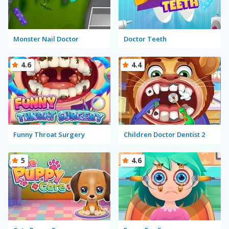
Monster Nail Doctor
Doctor Teeth
4.6
4.4
Funny Throat Surgery
Children Doctor Dentist 2
5
4.6