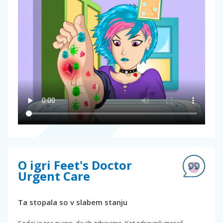
O igri Feet's Doctor
Urgent Care
Ta stopala so v slabem stanju
Sedaj je res nujno, da jih zdravimo. Kot zdravnik moraš