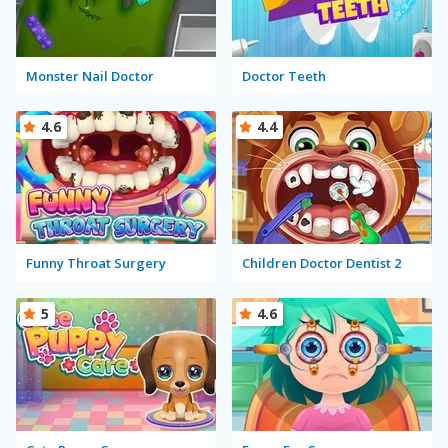
Monster Nail Doctor
Doctor Teeth
4.6
4.4
Funny Throat Surgery
Children Doctor Dentist 2
5
4.6