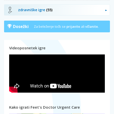
zdravniške igre
(55)
Dosežki
Za beleženje točk se
prijavite
ali
včlanite
.
Videoposnetek igre
Kako igrati Feet's Doctor Urgent Care