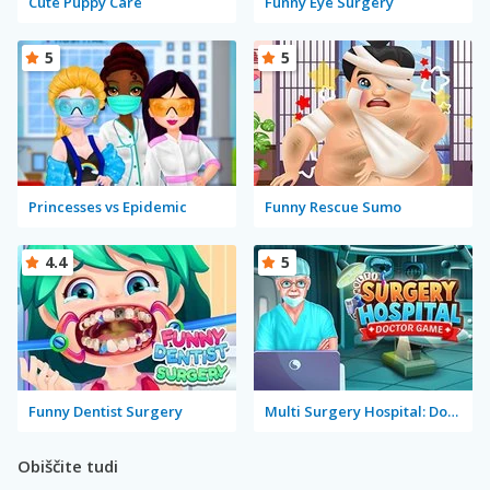
Cute Puppy Care
Funny Eye Surgery
5
5
Princesses vs Epidemic
Funny Rescue Sumo
4.4
5
Funny Dentist Surgery
Multi Surgery Hospital: Doctor Game
Obiščite tudi