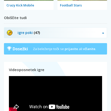
Crazy Kick Mobile
Football Stars
Obiščite tudi
igre poki
(47)
Dosežki
Za beleženje točk se
prijavite
ali
včlanite
.
Videoposnetek igre