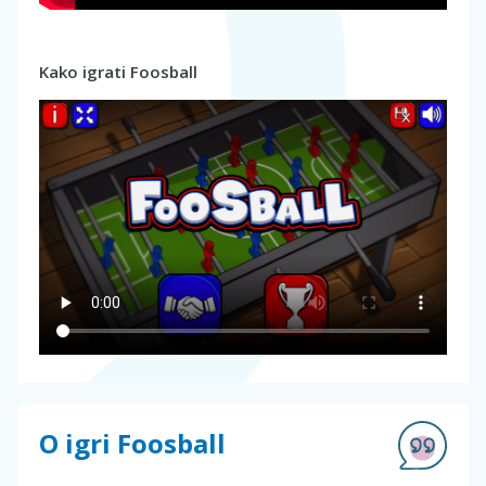
Kako igrati Foosball
O igri Foosball