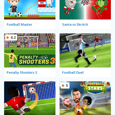
Football Master
Santa vs Skritch
4.2
Penalty Shooters 3
Football Duel
5