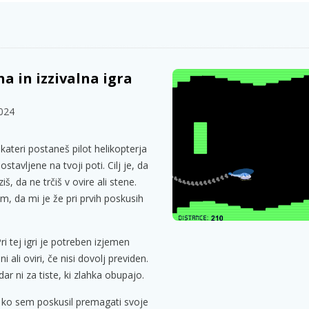
a in izzivalna igra
2024
v kateri postaneš pilot helikopterja
stavljene na tvoji poti. Cilj je, da
š, da ne trčiš v ovire ali stene.
, da mi je že pri prvih poskusih
ri tej igri je potreben izjemen
i ali oviri, če nisi dovolj previden.
dar ni za tiste, ki zlahka obupajo.
, ko sem poskusil premagati svoje