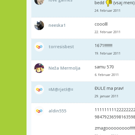
bedd
(vsaj meni)
24. februar 2011
cooolll
neeska1
22. februar 2011
1671!!!!!!!!!
torresisbest
19. februar 2011
samu 570
Neža Mermolja
6. februar 2011
ĐULE ma prav!
¤M@rjetł@¤
29. januar 2011
1111111112222222
aldin555
9847923659816359
zmagooooooooo!!!!!!