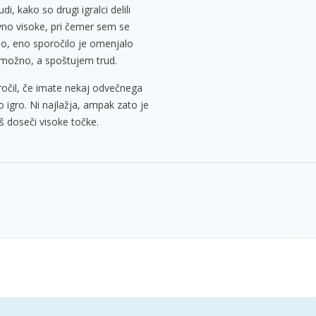
di, kako so drugi igralci delili
ivno visoke, pri čemer sem se
ajo, eno sporočilo je omenjalo
o možno, a spoštujem trud.
ročil, če imate nekaj odvečnega
o igro. Ni najlažja, ampak zato je
š doseči visoke točke.