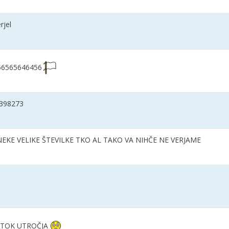
rjel
56565646456
 398273
 NEKE VELIKE ŠTEVILKE TKO AL TAKO VA NIHČE NE VERJAME
I TOK UTROČJA