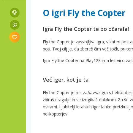
O igri Fly the Copter
Igra Fly the Copter te bo očarala!
Fly the Copter je zasvojljiva igra, v kateri post
poti. Tvoj cilj je, da zbereš čim več točk, pri tem
Igra Fly the Copter na Play123 ima lestvico za 
Več iger, kot je ta
Fly the Copter je res
zabavna
igra s helikopterj
zbiraš dragulje in se izogibaš oblakom. Za še v
ovirami. Ljubitelji letalskih iger lahko preizkusij
helikopterjev.