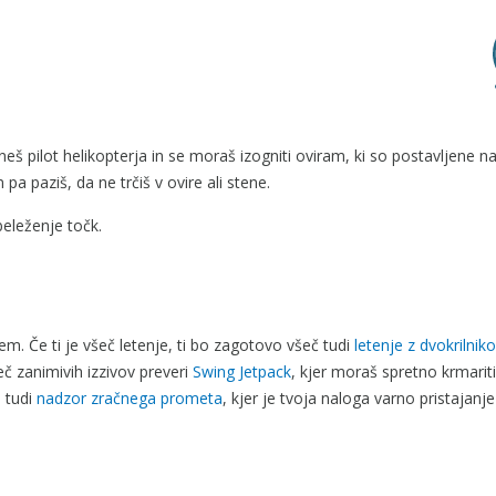
aneš pilot helikopterja in se moraš izogniti oviram, ki so postavljene na
 pa paziš, da ne trčiš v ovire ali stene.
beleženje točk.
em. Če ti je všeč letenje, ti bo zagotovo všeč tudi
letenje z dvokrilni
eč zanimivih izzivov preveri
Swing Jetpack
, kjer moraš spretno krmarit
o tudi
nadzor zračnega prometa
, kjer je tvoja naloga varno pristajanje 