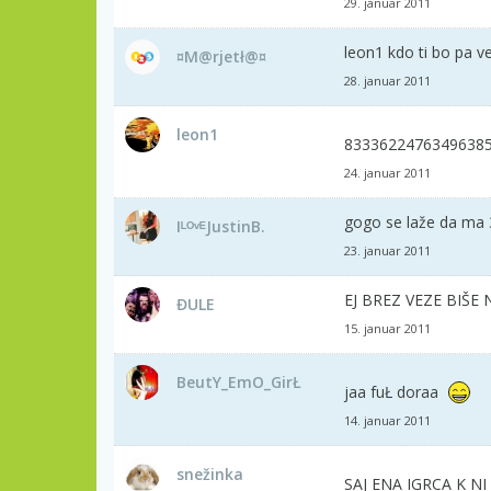
29. januar 2011
leon1 kdo ti bo pa ve
¤M@rjetł@¤
28. januar 2011
leon1
8333622476349638
24. januar 2011
gogo se laže da ma
IᴸᴼᵛᴱJustinB.
23. januar 2011
EJ BREZ VEZE BIŠE
ĐULE
15. januar 2011
BeutY_EmO_GirŁ
jaa fuŁ doraa
14. januar 2011
snežinka
SAJ ENA IGRCA K N