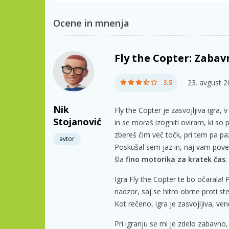
Ocene in mnenja
Fly the Copter: Zabavn
23. avgust 
3.5
Nik
Fly the Copter je zasvojljiva igra, 
Stojanović
in se moraš izogniti oviram, ki so po
zbereš čim več točk, pri tem pa pazi
avtor
Poskušal sem jaz in, naj vam povem
šla
fino motorika za kratek čas
.
Igra Fly the Copter te bo očarala! P
nadzor, saj se hitro obrne proti sten
Kot rečeno, igra je zasvojljiva, ven
Pri igranju se mi je zdelo zabavno