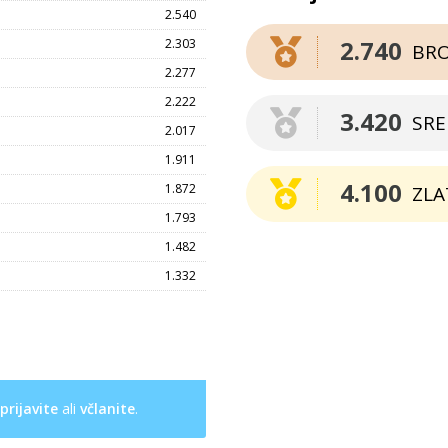
2.540
2.740
2.303
BR
2.277
2.222
3.420
SR
2.017
1.911
4.100
1.872
ZLA
1.793
1.482
1.332
prijavite
ali
včlanite
.