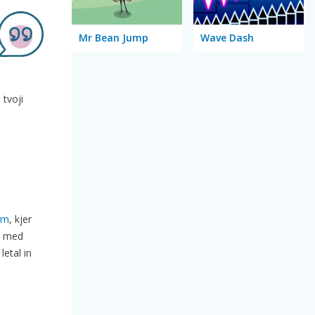
Mr Bean Jump
Wave Dash
 tvoji
kom
, kjer
i med
letal in