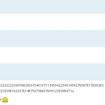
22222222343598290375401971134554223457459276587617659263
82165981623576148756738657659127639847 to
!!