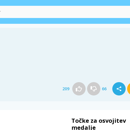
209
66
Točke za osvojitev
medalje