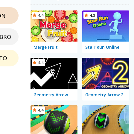
ON
4.4
4.3
EBRO
Merge Fruit
Stair Run Online
TO
4.4
Geometry Arrow
Geometry Arrow 2
4.4