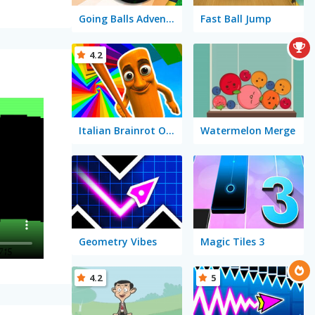
Going Balls Adventure 2
Fast Ball Jump
4.2
Italian Brainrot Obby Parkour
Watermelon Merge
Geometry Vibes
Magic Tiles 3
4.2
5