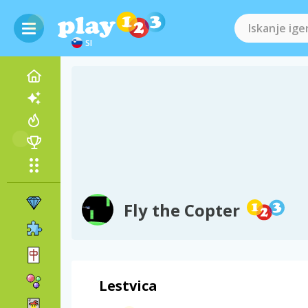
SI
Fly the Copter
Lestvica