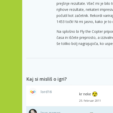
prejšnje rezultate. Všeč mi je bilo tu
njihove rezultate, nekateri impres
počutil kot začetnik. Rekordi varir
1453 točk! Ni mi jasno, kako je t
Na splošno bi Fly the Copter pripo
časa in iščete preprosto, a izzivaln
še toliko bolj nagrajujoča, ko uspe
Kaj si misliš o igri?
lord16
kr neke
25. februar 2011
love games