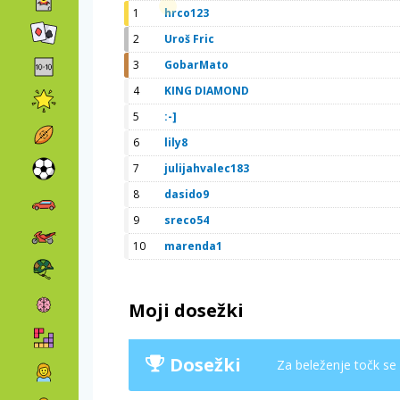
1
hrco123
2
Uroš Fric
3
GobarMato
4
KING DIAMOND
5
:-]
6
lily8
7
julijahvalec183
8
dasido9
9
sreco54
10
marenda1
Moji dosežki
Dosežki
Za beleženje točk se