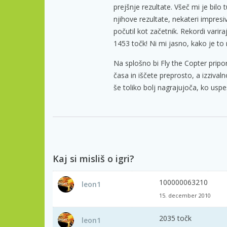
prejšnje rezultate. Všeč mi je bilo tu
njihove rezultate, nekateri impres
počutil kot začetnik. Rekordi varir
1453 točk! Ni mi jasno, kako je t
Na splošno bi Fly the Copter pripo
časa in iščete preprosto, a izzivaln
še toliko bolj nagrajujoča, ko uspe
Kaj si misliš o igri?
100000063210
leon1
15. december 2010
2035 točk
leon1