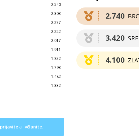
2.540
2.740
2.303
BR
2.277
2.222
3.420
SR
2.017
1.911
4.100
1.872
ZLA
1.793
1.482
1.332
prijavite
ali
včlanite
.