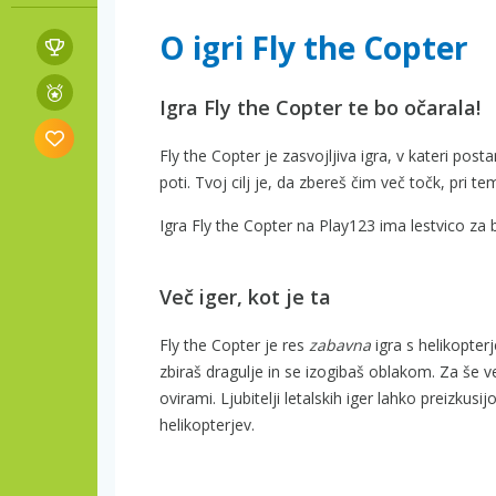
O igri Fly the Copter
Igra Fly the Copter te bo očarala!
Fly the Copter je zasvojljiva igra, v kateri post
poti. Tvoj cilj je, da zbereš čim več točk, pri tem
Igra Fly the Copter na Play123 ima lestvico za 
Več iger, kot je ta
Fly the Copter je res
zabavna
igra s helikopterj
zbiraš dragulje in se izogibaš oblakom. Za še v
ovirami. Ljubitelji letalskih iger lahko preizkusij
helikopterjev.