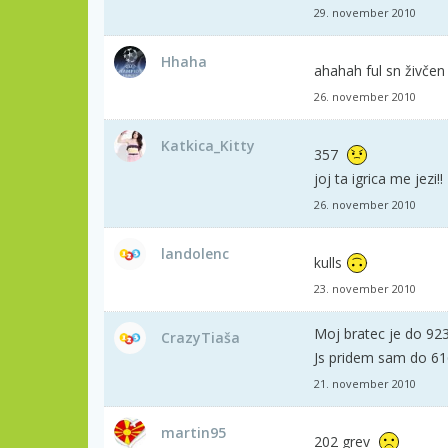
29. november 2010
Hhaha
ahahah ful sn živče
26. november 2010
Katkica_Kitty
357
joj ta igrica me jezi!!
26. november 2010
landolenc
kulls
23. november 2010
Moj bratec je do 923
CrazyTiaša
Js pridem sam do 61
21. november 2010
martin95
202 grev