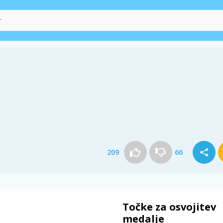
209
66
Točke za osvojitev
medalje