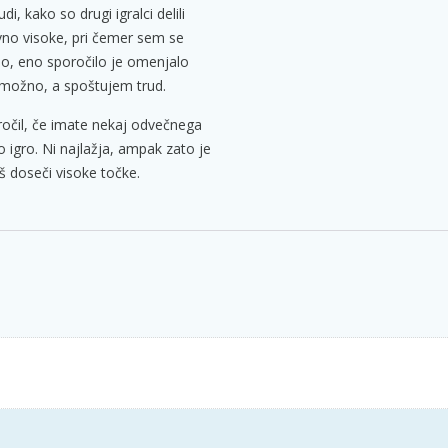
di, kako so drugi igralci delili
ivno visoke, pri čemer sem se
ajo, eno sporočilo je omenjalo
o možno, a spoštujem trud.
ročil, če imate nekaj odvečnega
o igro. Ni najlažja, ampak zato je
š doseči visoke točke.