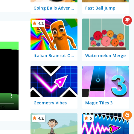
Going Balls Adventure 2
Fast Ball Jump
4.2
Italian Brainrot Obby Parkour
Watermelon Merge
Geometry Vibes
Magic Tiles 3
4.2
5