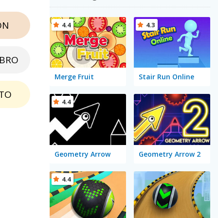
ON
4.4
4.3
EBRO
Merge Fruit
Stair Run Online
TO
4.4
Geometry Arrow
Geometry Arrow 2
4.4