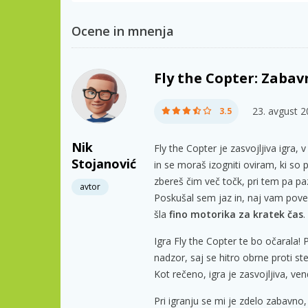
Ocene in mnenja
Fly the Copter: Zabavn
23. avgust 
3.5
Nik
Fly the Copter je zasvojljiva igra, 
Stojanović
in se moraš izogniti oviram, ki so po
zbereš čim več točk, pri tem pa pazi
avtor
Poskušal sem jaz in, naj vam povem
šla
fino motorika za kratek čas
.
Igra Fly the Copter te bo očarala! P
nadzor, saj se hitro obrne proti sten
Kot rečeno, igra je zasvojljiva, ven
Pri igranju se mi je zdelo zabavno