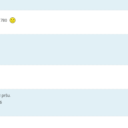
n 780
 pršu.
6