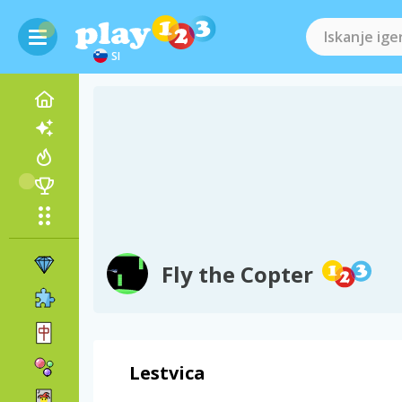
SI
Fly the Copter
Lestvica