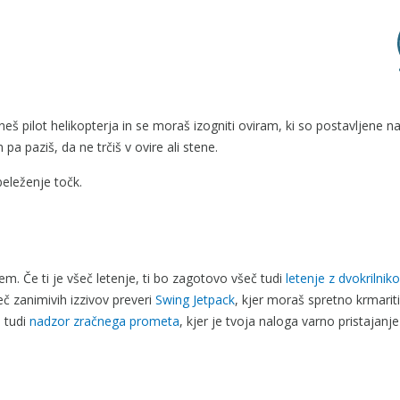
aneš pilot helikopterja in se moraš izogniti oviram, ki so postavljene na
 pa paziš, da ne trčiš v ovire ali stene.
beleženje točk.
em. Če ti je všeč letenje, ti bo zagotovo všeč tudi
letenje z dvokrilni
eč zanimivih izzivov preveri
Swing Jetpack
, kjer moraš spretno krmarit
o tudi
nadzor zračnega prometa
, kjer je tvoja naloga varno pristajanje 