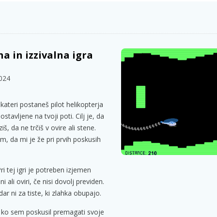
a in izzivalna igra
2024
v kateri postaneš pilot helikopterja
stavljene na tvoji poti. Cilj je, da
š, da ne trčiš v ovire ali stene.
, da mi je že pri prvih poskusih
ri tej igri je potreben izjemen
i ali oviri, če nisi dovolj previden.
dar ni za tiste, ki zlahka obupajo.
, ko sem poskusil premagati svoje