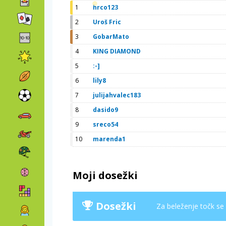
1
hrco123
2
Uroš Fric
3
GobarMato
4
KING DIAMOND
5
:-]
6
lily8
7
julijahvalec183
8
dasido9
9
sreco54
10
marenda1
Moji dosežki
Dosežki
Za beleženje točk se