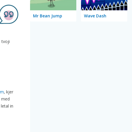
Mr Bean Jump
Wave Dash
 tvoji
kom
, kjer
i med
letal in