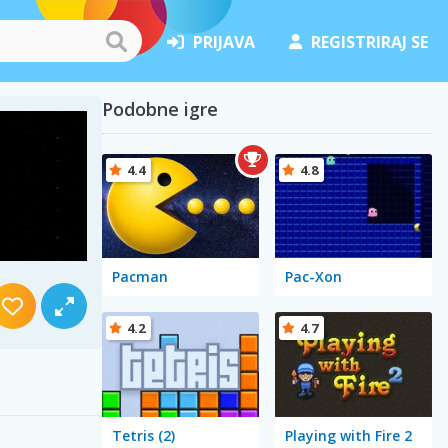
PRIJAVA
REGISTRIRAJ SE
Podobne igre
4.4
4.8
Pacman
Pac-Xon
4.2
4.7
Tetris (2)
Playing with Fire 2