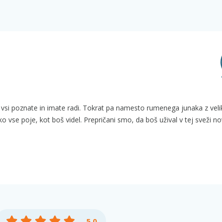
jo vsi poznate in imate radi. Tokrat pa namesto rumenega junaka z velik
ko vse poje, kot boš videl. Prepričani smo, da boš užival v tej sveži novi
5.0