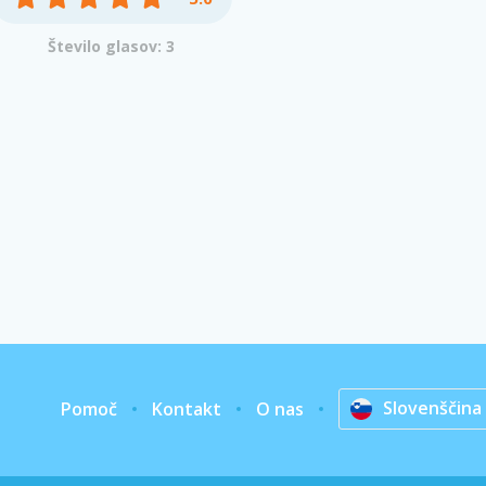
Število glasov: 3
Slovenščina
Pomoč
Kontakt
O nas