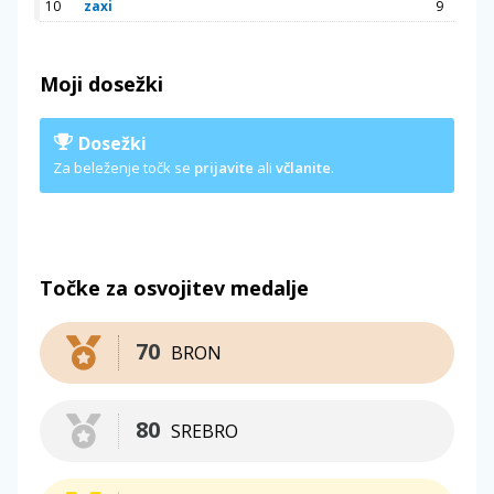
10
zaxi
9
Moji dosežki
Dosežki
Za beleženje točk se
prijavite
ali
včlanite
.
Točke za osvojitev medalje
70
BRON
80
SREBRO