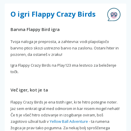
O igri Flappy Crazy Birds
Barvna Flappy Bird igra
Tvoja naloga je preprosta, a zahtevna: vodi plapolajočo
barvno ptico skozi ustrezno barvo na zaslonu. Ostani hiter in
pozoren, da ostaneš v zraku!
Igra Flappy Crazy Birds na Play123 ima lestvico za beleženje
točk.
Več iger, kot je ta
Flappy Crazy Birds je ena tistih iger, ki te hitro potegne noter.
Jaz sem enkrat igral med odmorom in kar nisem mogel nehati!
Če ti je všeč hitro odzivanje in izogibanje oviram, boš
zagotovo užival tudi v
Yellow Ball Adventure
- ta rumena
žogica je prav tako pogumna. Za nekaj bolj sproščenega