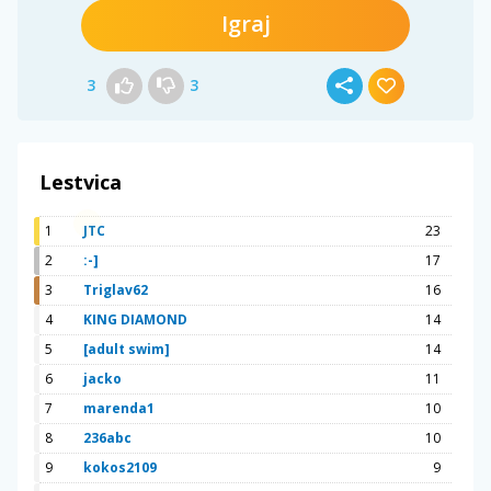
Igraj
3
3
Lestvica
1
JTC
23
2
:-]
17
3
Triglav62
16
4
KING DIAMOND
14
5
[adult swim]
14
6
jacko
11
7
marenda1
10
8
236abc
10
9
kokos2109
9