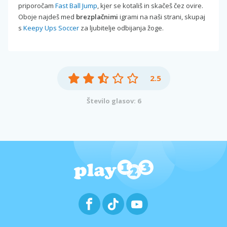
priporočam
Fast Ball Jump
, kjer se kotališ in skačeš čez ovire.
Oboje najdeš med
brezplačnimi
igrami na naši strani, skupaj
s
Keepy Ups Soccer
za ljubitelje odbijanja žoge.
2.5
Število glasov: 6