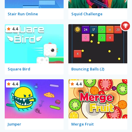
Stair Run Online
Squid Challenge
4.4
Square Bird
Bouncing Balls (2)
4.4
4.4
Jumper
Merge Fruit