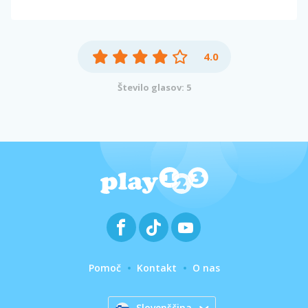
4.0
Število glasov: 5
Pomoč
Kontakt
O nas
Slovenščina