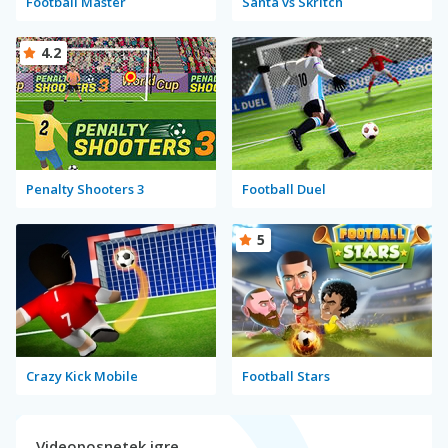
Football Master
Santa vs Skritch
4.2
Penalty Shooters 3
Football Duel
5
Crazy Kick Mobile
Football Stars
Videoposnetek igre