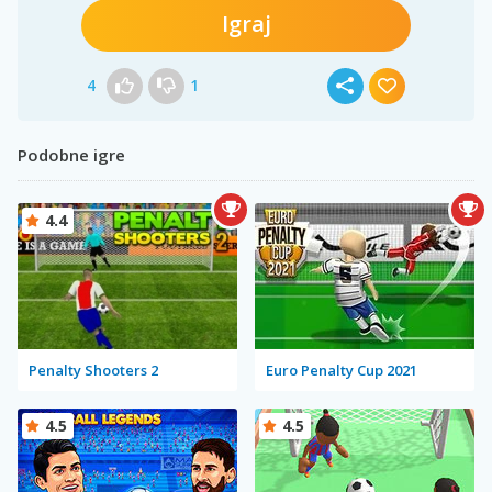
Igraj
4
1
Podobne igre
4.4
Penalty Shooters 2
Euro Penalty Cup 2021
4.5
4.5