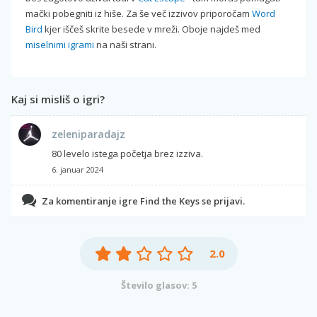
mački pobegniti iz hiše. Za še več izzivov priporočam
Word
Bird
kjer iščeš skrite besede v mreži. Oboje najdeš med
miselnimi igrami
na naši strani.
Kaj si misliš o igri?
zeleniparadajz
80 levelo istega početja brez izziva.
6. januar 2024
Za komentiranje igre Find the Keys se prijavi.
2.0
Število glasov: 5