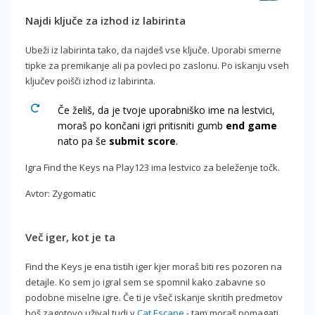
Najdi ključe za izhod iz labirinta
Ubeži iz labirinta tako, da najdeš vse ključe. Uporabi smerne
tipke za premikanje ali pa povleci po zaslonu. Po iskanju vseh
ključev poišči izhod iz labirinta.
Če želiš, da je tvoje uporabniško ime na lestvici,
moraš po končani igri pritisniti gumb
end game
nato pa še
submit score
.
Igra Find the Keys na Play123 ima lestvico za beleženje točk.
Avtor: Zygomatic
Več iger, kot je ta
Find the Keys je ena tistih iger kjer moraš biti res pozoren na
detajle. Ko sem jo igral sem se spomnil kako zabavne so
podobne miselne igre. Če ti je všeč iskanje skritih predmetov
boš zagotovo užival tudi v
Cat Escape
- tam moraš pomagati