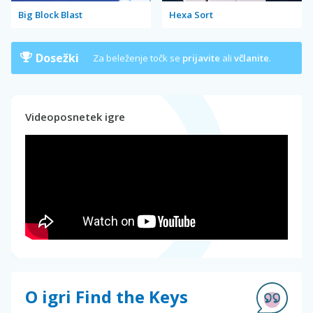
Big Block Blast
Hexa Sort
Dosežki
Za beleženje točk se
prijavite
ali
včlanite
.
Videoposnetek igre
O igri Find the Keys