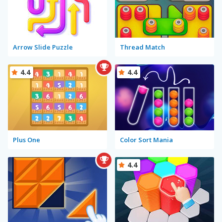
Arrow Slide Puzzle
Thread Match
4.4
4.4
Plus One
Color Sort Mania
4.4