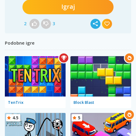
Igraj
2
3
Podobne igre
TenTrix
Block Blast
4.5
5