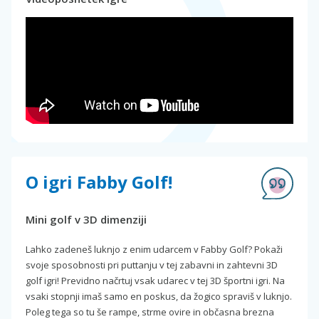
O igri Fabby Golf!
Mini golf v 3D dimenziji
Lahko zadeneš luknjo z enim udarcem v Fabby Golf? Pokaži
svoje sposobnosti pri puttanju v tej zabavni in zahtevni 3D
golf igri! Previdno načrtuj vsak udarec v tej 3D športni igri. Na
vsaki stopnji imaš samo en poskus, da žogico spraviš v luknjo.
Poleg tega so tu še rampe, strme ovire in občasna brezna