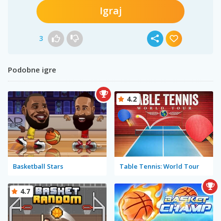
Igraj
3
Podobne igre
4.2
Basketball Stars
Table Tennis: World Tour
4.7