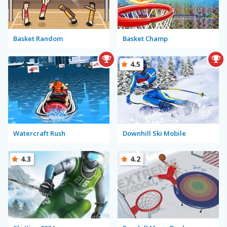
Basket Random
Basket Champ
4.5
Watercraft Rush
Downhill Ski Mobile
4.3
4.2