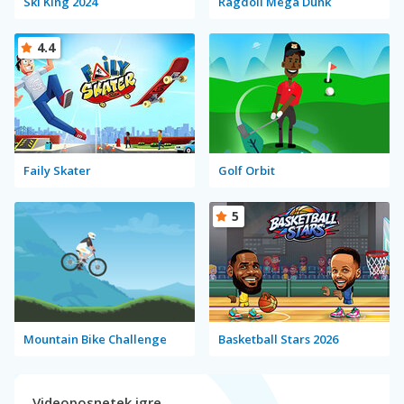
Ski King 2024
Ragdoll Mega Dunk
4.4
Faily Skater
Golf Orbit
5
Mountain Bike Challenge
Basketball Stars 2026
Videoposnetek igre