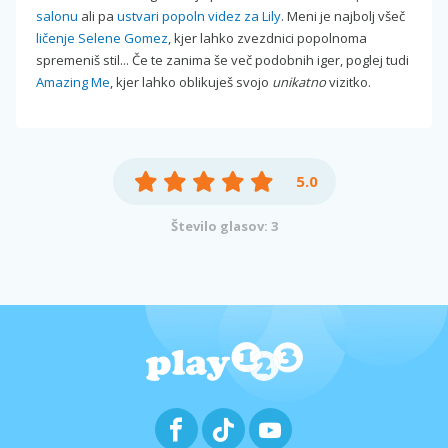
salonu
ali pa
ustvari popoln videz za Lily
. Meni je najbolj všeč
ličenje Selene Gomez
, kjer lahko zvezdnici popolnoma
spremeniš stil... Če te zanima še več podobnih iger, poglej tudi
Amazing Me
, kjer lahko oblikuješ svojo
unikatno
vizitko.
5.0
Število glasov: 3