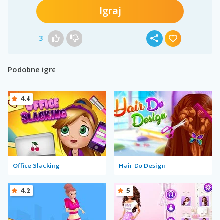
Igraj
3
Podobne igre
4.4
Office Slacking
Hair Do Design
4.2
5