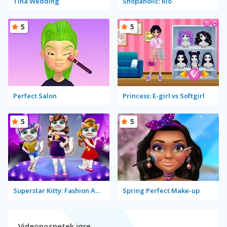
Tina Wedding
Shopaholic: Rio
5
5
Perfect Salon
Princess: E-girl vs Softgirl
5
5
Superstar Kitty: Fashion Award
Spring Perfect Make-up
Videoposnetek igre