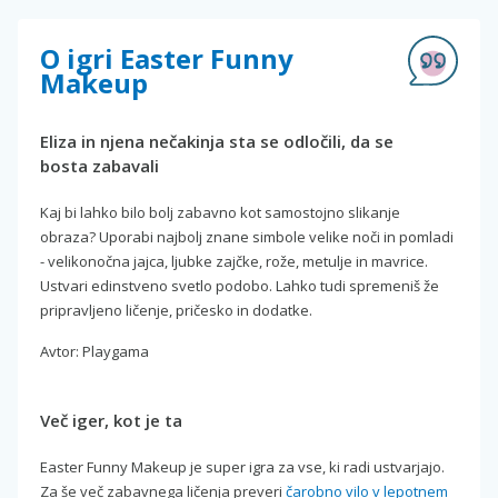
O igri Easter Funny
Makeup
Eliza in njena nečakinja sta se odločili, da se
bosta zabavali
Kaj bi lahko bilo bolj zabavno kot samostojno slikanje
obraza? Uporabi najbolj znane simbole velike noči in pomladi
- velikonočna jajca, ljubke zajčke, rože, metulje in mavrice.
Ustvari edinstveno svetlo podobo. Lahko tudi spremeniš že
pripravljeno ličenje, pričesko in dodatke.
Avtor: Playgama
Več iger, kot je ta
Easter Funny Makeup je super igra za vse, ki radi ustvarjajo.
Za še več zabavnega ličenja preveri
čarobno vilo v lepotnem