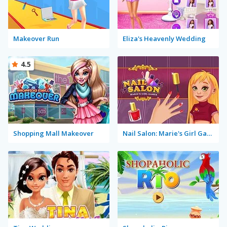
Makeover Run
Eliza's Heavenly Wedding
4.5
Shopping Mall Makeover
Nail Salon: Marie's Girl Games