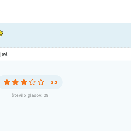
javi.
3.2
Število glasov: 28