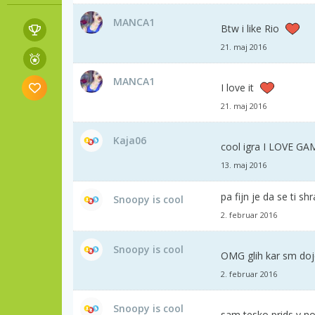
MANCA1
Btw i like Rio
21. maj 2016
MANCA1
I love it
21. maj 2016
Kaja06
cool igra I LOVE GA
13. maj 2016
pa fijn je da se ti sh
Snoopy is cool
2. februar 2016
Snoopy is cool
OMG glih kar sm dojela
2. februar 2016
Snoopy is cool
sam tesko prids v no