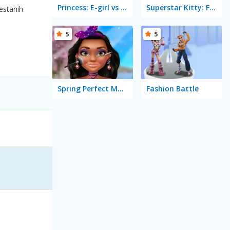
Princess: E-girl vs Softgirl
Superstar Kitty: Fashion Award
restanih
5
5
Spring Perfect Make-up
Fashion Battle