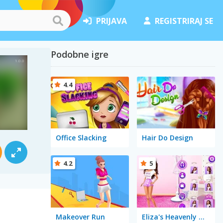
PRIJAVA
REGISTRIRAJ SE
Podobne igre
4.4
Office Slacking
Hair Do Design
4.2
5
Makeover Run
Eliza's Heavenly Wedding