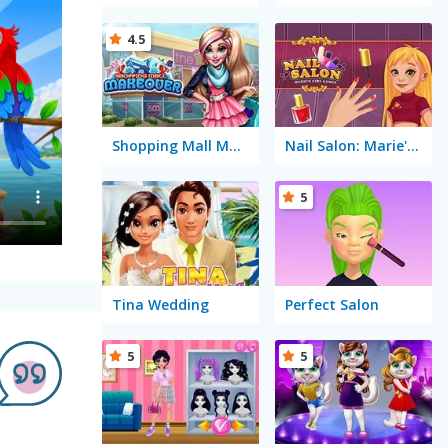
4.5
Shopping Mall Makeover
Nail Salon: Marie's Girl Games
5
Tina Wedding
Perfect Salon
5
5