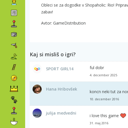
Obleci se za dogodke v Shopaholic: Rio! Priprav
zabav!
Avtor: GameDistribution
Kaj si misliš o igri?
ful dobr
SPORT GIRL14
4. december 2025
Hana Hribovšek
koncn neki tut za n
10. december 2016
julija medvedni
i love this game
31. maj 2016