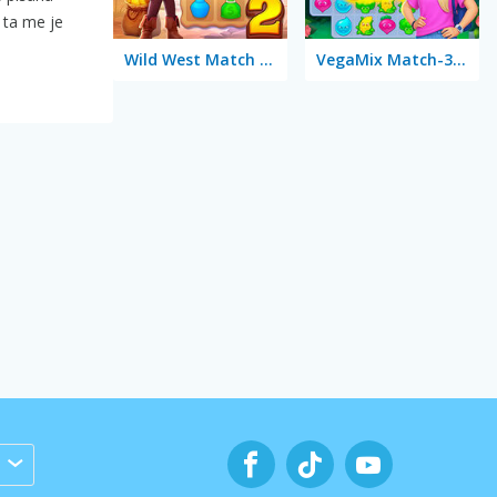
 ta me je
Wild West Match 2: The Gold Rush
VegaMix Match-3 Village