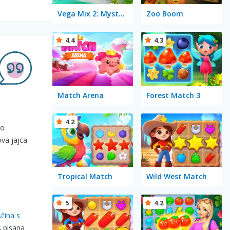
Vega Mix 2: Mystery of Island
Zoo Boom
4.4
4.3
Match Arena
Forest Match 3
4.2
bo
va jajca.
Tropical Match
Wild West Match
5
4.2
čina s
š pisana