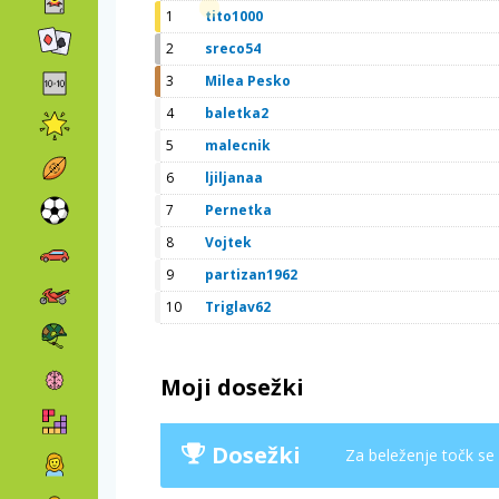
1
tito1000
2
sreco54
3
Milea Pesko
4
baletka2
5
malecnik
6
ljiljanaa
7
Pernetka
8
Vojtek
9
partizan1962
10
Triglav62
Moji dosežki
Dosežki
Za beleženje točk se