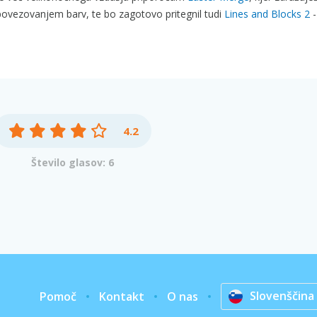
 povezovanjem barv, te bo zagotovo pritegnil tudi
Lines and Blocks 2
-
4.2
Število glasov: 6
Slovenščina
Pomoč
Kontakt
O nas