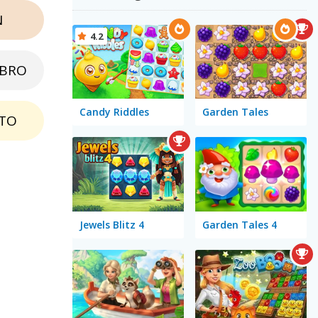
N
4.2
EBRO
Candy Riddles
Garden Tales
TO
Jewels Blitz 4
Garden Tales 4