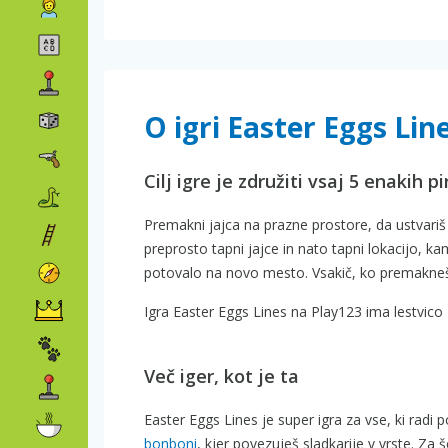
O igri Easter Eggs Lin
Cilj igre je združiti vsaj 5 enakih p
Premakni jajca na prazne prostore, da ustvari
preprosto tapni jajce in nato tapni lokacijo, k
potovalo na novo mesto. Vsakič, ko premakneš 
Igra Easter Eggs Lines na Play123 ima lestvico 
Več iger, kot je ta
Easter Eggs Lines je super igra za vse, ki ra
bonboni
, kjer povezuješ sladkarije v vrste. Z