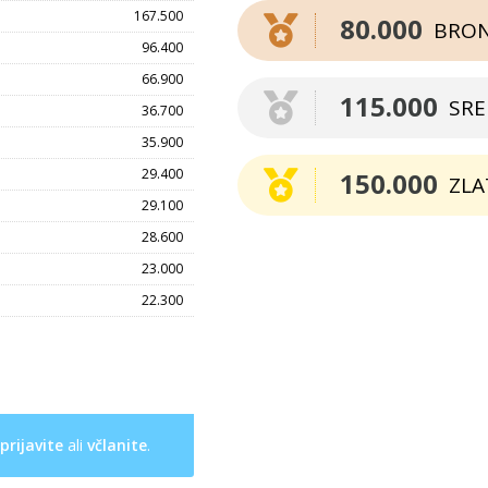
167.500
80.000
BRO
96.400
66.900
115.000
SR
36.700
35.900
29.400
150.000
ZLA
29.100
28.600
23.000
22.300
prijavite
ali
včlanite
.