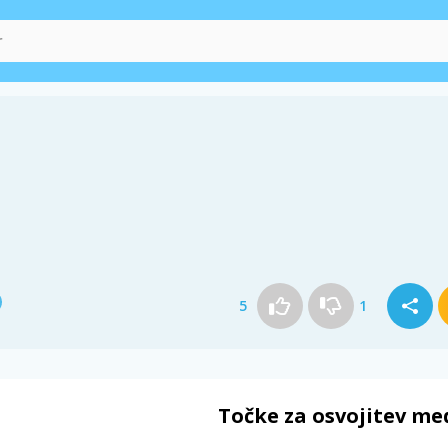
5
1
Točke za osvojitev me