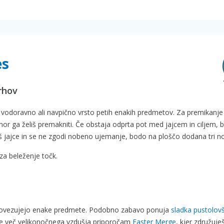
es
irhov
š vodoravno ali navpično vrsto petih enakih predmetov. Za premikanje
amor ga želiš premakniti. Če obstaja odprta pot med jajcem in ciljem, 
jajce in se ne zgodi nobeno ujemanje, bodo na ploščo dodana tri no
za beleženje točk.
di povezujejo enake predmete. Podobno zabavo ponuja
sladka pustolovš
a še več velikonočnega vzdušja priporočam
Easter Merge
, kjer združuje