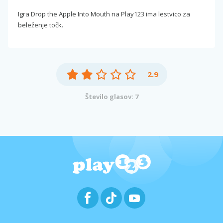
Igra Drop the Apple Into Mouth na Play123 ima lestvico za
beleženje točk.
2.9
Število glasov: 7