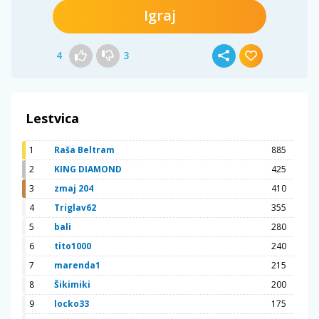
Igraj
4
3
Lestvica
1
Raša Beltram
885
2
KING DIAMOND
425
3
zmaj 204
410
4
Triglav62
355
5
bali
280
6
tito1000
240
7
marenda1
215
8
Šikimiki
200
9
locko33
175