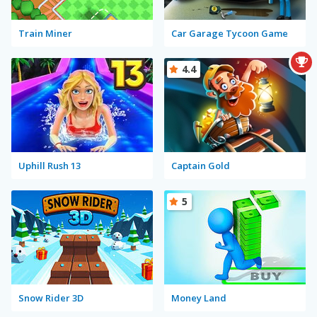
Train Miner
Car Garage Tycoon Game
4.4
Uphill Rush 13
Captain Gold
5
Snow Rider 3D
Money Land