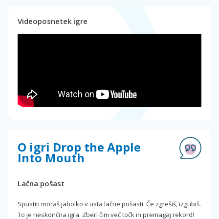
Videoposnetek igre
O igri Drop the Apple
Into Mouth
Lačna pošast
Spustiti moraš jabolko v usta lačne pošasti. Če zgrešiš, izgubiš.
To je neskončna igra. Zberi čim več točk in premagaj rekord!