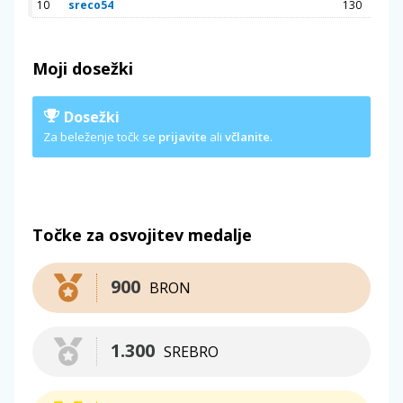
10
sreco54
130
Moji dosežki
Dosežki
Za beleženje točk se
prijavite
ali
včlanite
.
Točke za osvojitev medalje
900
BRON
1.300
SREBRO