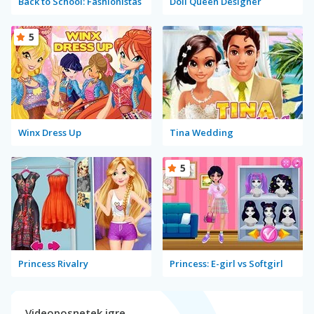
Back to School: Fashionistas
Doll Queen Designer
5
Winx Dress Up
Tina Wedding
5
Princess Rivalry
Princess: E-girl vs Softgirl
Videoposnetek igre