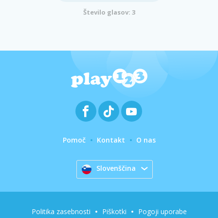
Število glasov: 3
Pomoč
Kontakt
O nas
Slovenščina
Politika zasebnosti
Piškotki
Pogoji uporabe