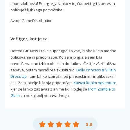
superzlobneža! Poleg tega lahko v tej čudoviti igri izbereš in
oblikuješ ljubkega pomočnika.
Avtor: GameDistribution
Več iger, kot je ta
Dotted Girl New Era je super igra za vse, ki obožujejo modno
oblikovanje in preobrazbe. Ko sem jo igrala sem bila
navdušena nad izbiro oblek in dodatkov. Če ti je všeč takšna
zabava, potem moraš preizkusiti tudi
Dolly Princess & Villain
Dress Up
- tam lahko izbiraš med princeskinimi in zlikovskimi
stili. Za ljubitelje
ličenja
priporočam
Kawaii Realm Adventure
,
kjer se lahko zabavas z anime liki. Poglej še
From Zombie to
Glam
za nekaj bolj nenavadnega.
5.0