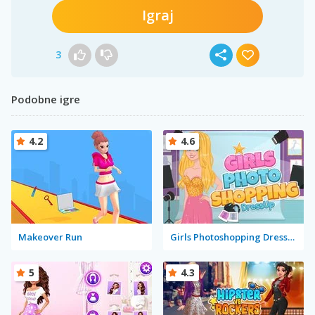
Igraj
3
Podobne igre
4.2
4.6
Makeover Run
Girls Photoshopping Dressup
5
4.3