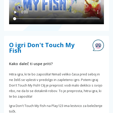
O igri Don't Touch My
Fish
Kako daleč ti uspe priti?
Hitra igra, ki te bo zaposlila! Nimaš veliko časa pred seboj in
ne želiš se vplesti v predolgo in zapleteno igro. Potem igraj
Don't Touch My Fish! Cilj je preprost: vodi malo deklico s svojo
ribo, ne da bi se dotaknili robov. To je preprosta, hitra igra, ki
te bo zaposlila!
Igra Don't Touch My Fish na Play123 ima lestvico za beleženje
točk.