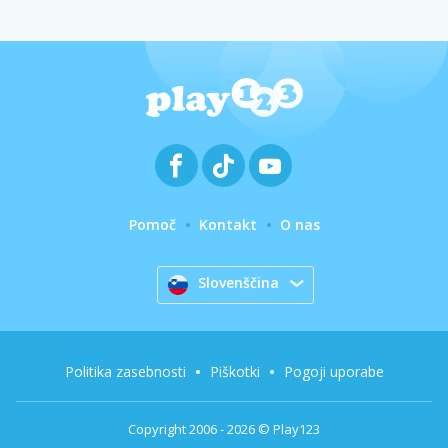
Pomoč
Kontakt
O nas
Slovenščina
Politika zasebnosti
Piškotki
Pogoji uporabe
Copyright 2006 - 2026 © Play123