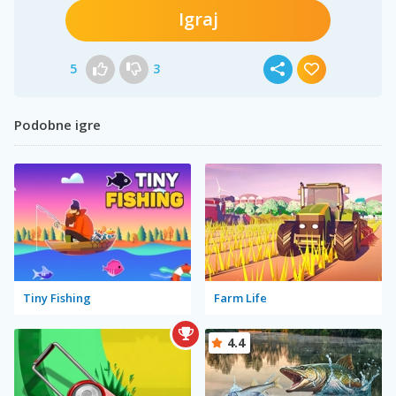
Igraj
5
3
Podobne igre
Tiny Fishing
Farm Life
4.4