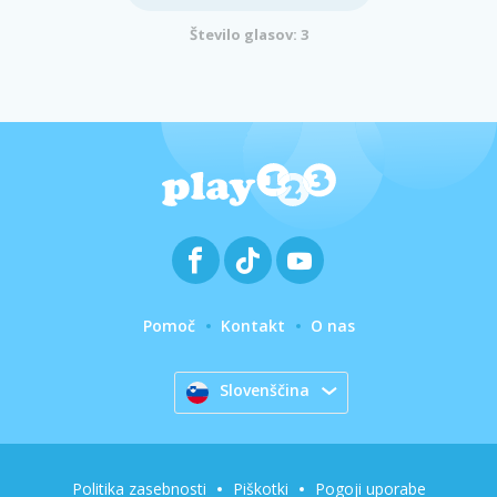
Število glasov: 3
Pomoč
Kontakt
O nas
Slovenščina
Politika zasebnosti
Piškotki
Pogoji uporabe