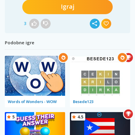
Igraj
3
Podobne igre
Words of Wonders - WOW
Besede123
5
4.5