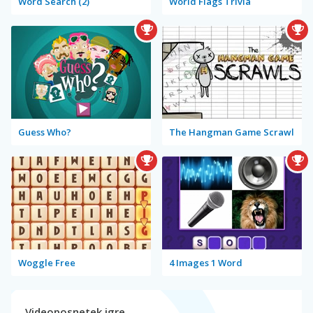
Word Search (2)
World Flags Trivia
Guess Who?
The Hangman Game Scrawl
Woggle Free
4 Images 1 Word
Videoposnetek igre