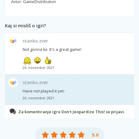
Avtor: GameDistribution
Kaj si misliš o igri?
stanko.zver
Not gonna lie. It's a great game!
26. november 2021
stanko.zver
Have not played it yet-
26. november 2021
Za komentiranje igre Don't Jeopardize This! se prijavi.
5.0