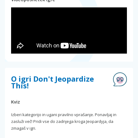
O igri Don't Jeopardize
This!
Kviz
Izberi kategorijo in ugani pravilno vprašanje. Ponavljaj in
zasluži več! Pridi vse do zadnjega kroga Jeopardyja, da
zmagaš v igri.