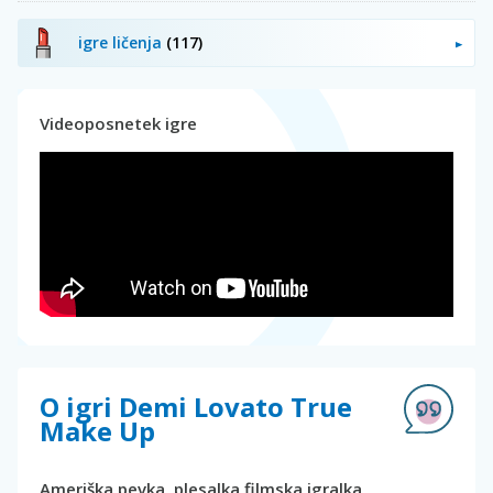
igre ličenja
(117)
Videoposnetek igre
O igri Demi Lovato True
Make Up
Ameriška pevka, plesalka filmska igralka