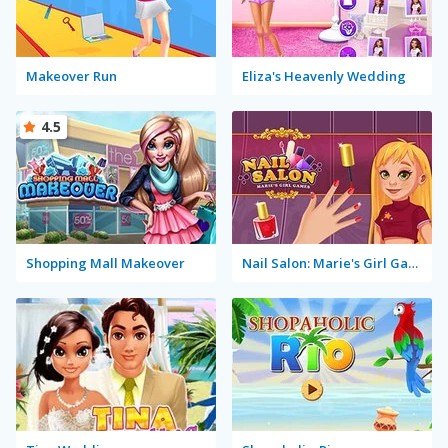
Makeover Run
Eliza's Heavenly Wedding
4.5
Shopping Mall Makeover
Nail Salon: Marie's Girl Games