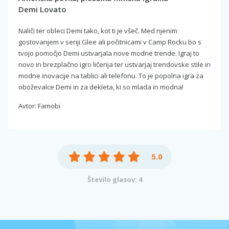
Demi Lovato
Naliči ter obleci Demi tako, kot ti je všeč. Med njenim
gostovanjem v seriji Glee ali počitnicami v Camp Rocku bo s
tvojo pomočjo Demi ustvarjala nove modne trende. Igraj to
novo in brezplačno igro ličenja ter ustvarjaj trendovske stile in
modne inovacije na tablici ali telefonu. To je popolna igra za
oboževalce Demi in za dekleta, ki so mlada in modna!
Avtor: Famobi
5.0
Število glasov: 4