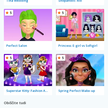
Tina Wedding
Shopaholic: Rio
5
5
Perfect Salon
Princess: E-girl vs Softgirl
5
5
Superstar Kitty: Fashion Award
Spring Perfect Make-up
Obiščite tudi