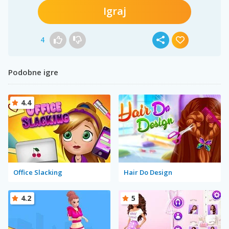
Igraj
4
Podobne igre
4.4
Office Slacking
Hair Do Design
4.2
5