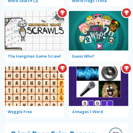
Word Search (2)
World Flags Trivia
The Hangman Game Scrawl
Guess Who?
Woggle Free
4 Images 1 Word