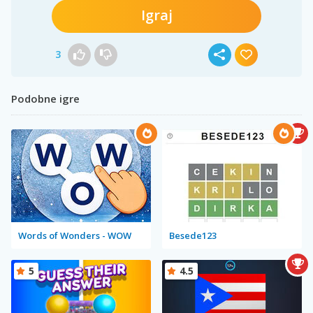
Igraj
3
Podobne igre
Words of Wonders - WOW
Besede123
5
4.5