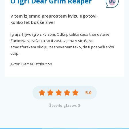
O igri Dear Grim Reaper
V tem izjemno preprostem kvizu ugotovi,
koliko let boš še živel
Igraj srhljivo igro s kvizom, Odkrij, koliko časa ti še ostane.
Zanimiva vprašanja so ti zastavljena v strašljivo
atmosferskem okolju, zasnovanem tako, da ti pospeši srčni
utrip.
Avtor: GameDistribution
5.0
Število glasov: 3