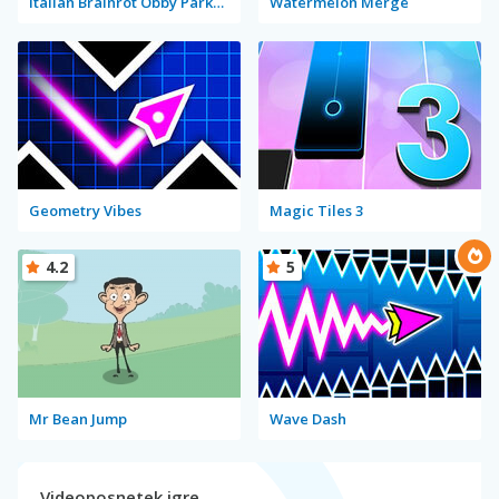
Italian Brainrot Obby Parkour
Watermelon Merge
Geometry Vibes
Magic Tiles 3
4.2
5
Mr Bean Jump
Wave Dash
Videoposnetek igre