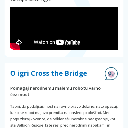
O igri Cross the Bridge
Pomagaj nerodnemu malemu robotu varno
čez most
Tapni, da podaljšaš most na ravno pravo dolžino, nato opazuj,
kako se robot majavo premika na naslednjo ploščad. Med
potjo zbiraj kovance, da odkleneš uporabne nadgradnje, kot
sta Balloon Rescue, ki te reši pred nerodnimi napakami, in