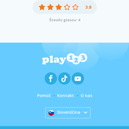
3.8
Število glasov: 4
Pomoč
Kontakt
O nas
Slovenščina