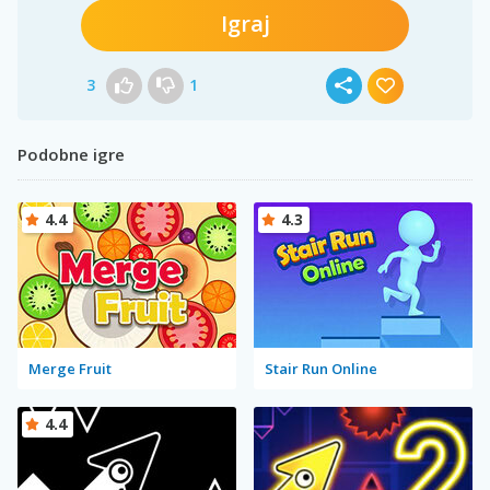
Igraj
3
1
Podobne igre
4.4
4.3
Merge Fruit
Stair Run Online
4.4