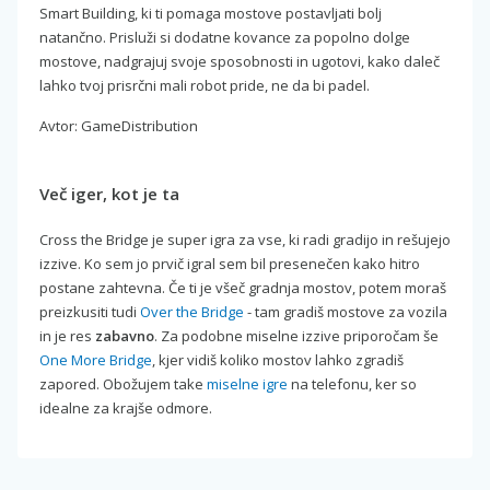
Smart Building, ki ti pomaga mostove postavljati bolj
natančno. Prisluži si dodatne kovance za popolno dolge
mostove, nadgrajuj svoje sposobnosti in ugotovi, kako daleč
lahko tvoj prisrčni mali robot pride, ne da bi padel.
Avtor: GameDistribution
Več iger, kot je ta
Cross the Bridge je super igra za vse, ki radi gradijo in rešujejo
izzive. Ko sem jo prvič igral sem bil presenečen kako hitro
postane zahtevna. Če ti je všeč gradnja mostov, potem moraš
preizkusiti tudi
Over the Bridge
- tam gradiš mostove za vozila
in je res
zabavno
. Za podobne miselne izzive priporočam še
One More Bridge
, kjer vidiš koliko mostov lahko zgradiš
zapored. Obožujem take
miselne igre
na telefonu, ker so
idealne za krajše odmore.