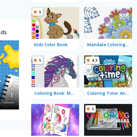
5
ids
Kids Color Book
Mandala Coloring Book
5
4.3
Coloring Book: Mandala
Coloring Time: Animals
5