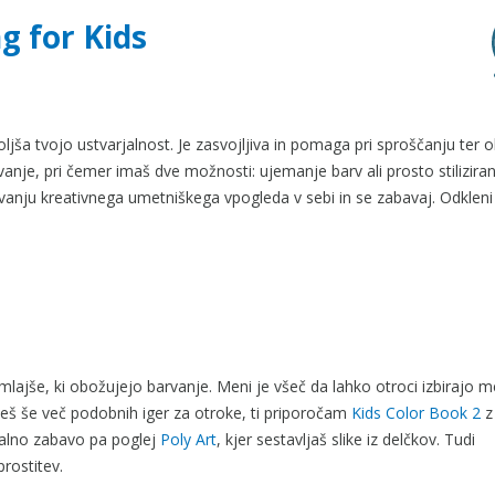
ng for Kids
oljša tvojo ustvarjalnost. Je zasvojljiva in pomaga pri sproščanju ter 
rvanje, pri čemer imaš dve možnosti: ujemanje barv ali prosto stiliziran
kovanju kreativnega umetniškega vpogleda v sebi in se zabavaj. Odkleni
jmlajše, ki obožujejo barvanje. Meni je všeč da lahko otroci izbirajo 
ščeš še več podobnih iger za otroke, ti priporočam
Kids Color Book 2
z
rjalno zabavo pa poglej
Poly Art
, kjer sestavljaš slike iz delčkov. Tudi
prostitev.