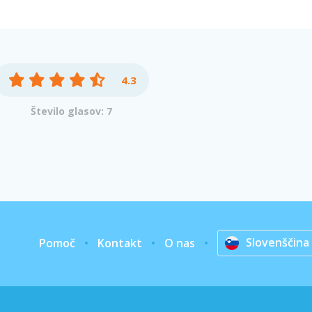
4.3
Število glasov: 7
Slovenščina
Pomoč
Kontakt
O nas