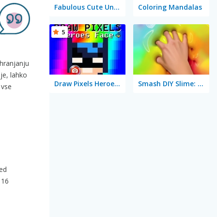
Fabulous Cute Unicorn: Coloring Book
Coloring Mandalas
5
ohranjanju
je, lahko
Draw Pixels Heroes Face
Smash DIY Slime: Fidget Slimy
 vse
med
 16