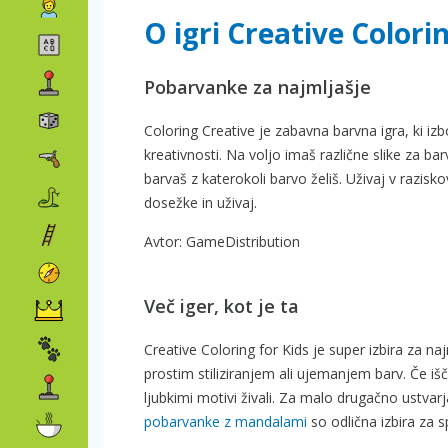
O igri Creative Colori
Pobarvanke za najmljašje
Coloring Creative je zabavna barvna igra, ki izb
kreativnosti. Na voljo imaš različne slike za ba
barvaš z katerokoli barvo želiš. Uživaj v razis
dosežke in uživaj.
Avtor: GameDistribution
Več iger, kot je ta
Creative Coloring for Kids je super izbira za na
prostim stiliziranjem ali ujemanjem barv. Če i
ljubkimi motivi živali. Za malo drugačno ustva
pobarvanke z mandalami
so odlična izbira za s