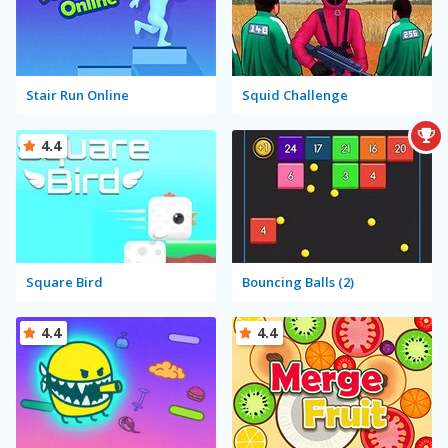
Stair Run Online
Squid Challenge
4.4
Square Bird
Bouncing Balls (2)
4.4
4.4