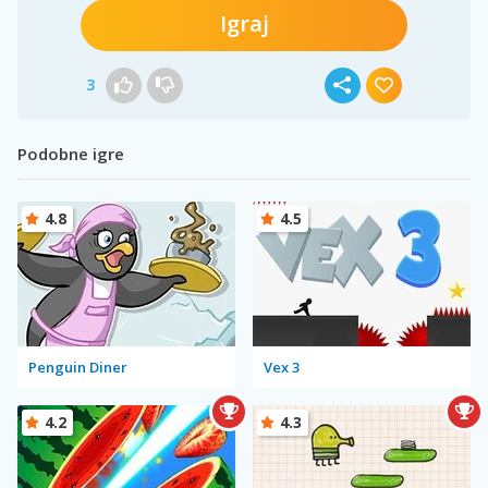
Igraj
3
Podobne igre
4.8
4.5
Penguin Diner
Vex 3
4.2
4.3