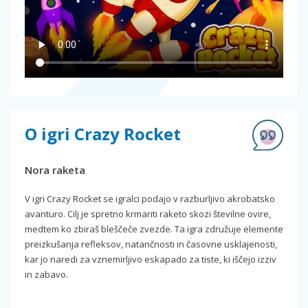
O igri Crazy Rocket
Nora raketa
V igri Crazy Rocket se igralci podajo v razburljivo akrobatsko
avanturo. Cilj je spretno krmariti raketo skozi številne ovire,
medtem ko zbiraš bleščeče zvezde. Ta igra združuje elemente
preizkušanja refleksov, natančnosti in časovne usklajenosti,
kar jo naredi za vznemirljivo eskapado za tiste, ki iščejo izziv
in zabavo.