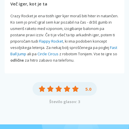
Več iger, kot je ta
Crazy Rocket je ena tistih iger kjer moraš biti hiter in natančen.
Ko sem jo prvič igral sem kar pozabil na čas - držiš gumb in
usmeriš raketo med vzponom, izogibanje balonom pa
postane pravi izziv. Če ti je všeč ta tip arkadnih iger, potem ti
priporočam tudi
Flappy Rocket
, ki ima podoben koncept
vesoljskega letenja. Za nekaj bolj sproščenega pa poglej
Fast
Ball Jump
ali pa
Circle Circus
z robotom Tonijem. Vse te igre so
odlične
za hitro zabavo na telefonu.
5.0
Število glasov: 3