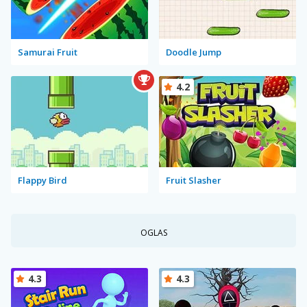
Samurai Fruit
Doodle Jump
4.2
Flappy Bird
Fruit Slasher
OGLAS
4.3
4.3