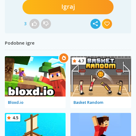
Igraj
3
Podobne igre
4.7
Bloxd.io
Basket Random
4.5