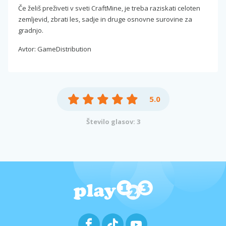
Če želiš preživeti v sveti CraftMine, je treba raziskati celoten
zemljevid, zbrati les, sadje in druge osnovne surovine za
gradnjo.
Avtor: GameDistribution
5.0
Število glasov: 3