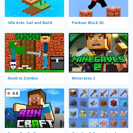
Idle Arks: Sail and Build
Parkour Block 3D
Noob vs Zombie
Minecaves 2
4.6