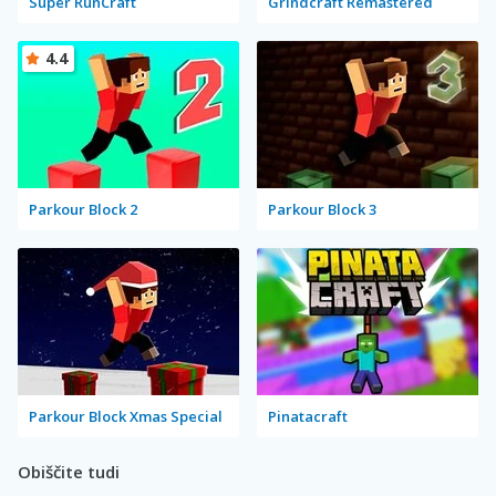
Super RunCraft
Grindcraft Remastered
4.4
Parkour Block 2
Parkour Block 3
Parkour Block Xmas Special
Pinatacraft
Obiščite tudi