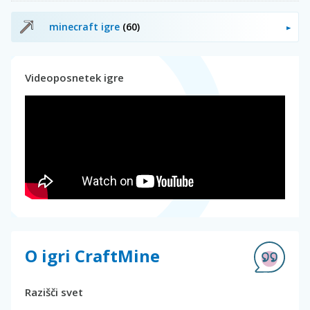
minecraft igre
(60)
Videoposnetek igre
O igri CraftMine
Razišči svet