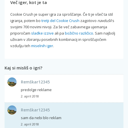
Več iger, kot je ta
Cookie Crush je super igra za sproščanje. Če ti je všeč ta stil
igranja, potem bo
tretji del Cookie Crush
zagotovo
navdušil
s
svojimi 700 novimi nivoji. Za še več zabavnega ujemanja
priporočam
sladke izzive
ali pa
božično različico
. Sam najbolj
uživam v zbiranju posebnih kombinacij in sproščujočem
vzdušju teh
miselnih iger
.
Kaj si misliš o igri?
Remškar12345
predolge reklame
2. april 2018
Remškar12345
sam da nebi blo reklam
2. april 2018