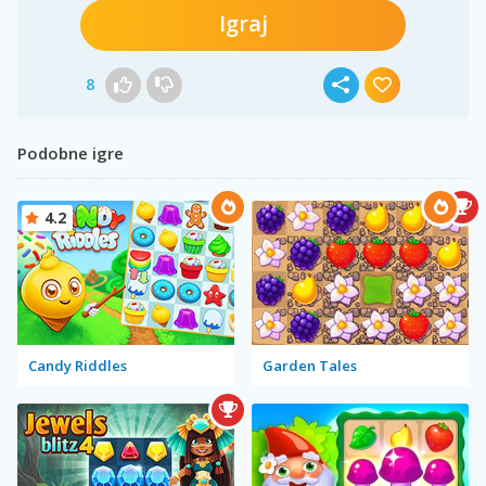
Igraj
8
Podobne igre
4.2
Candy Riddles
Garden Tales