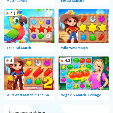
Match Arena
Forest Match 3
4.2
Tropical Match
Wild West Match
5
4.2
Wild West Match 2: The Gold Rush
VegaMix Match-3 Village
Videoposnetek igre