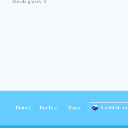
Število glasov: 5
Slovenščina
Pomoč
Kontakt
O nas