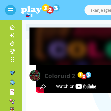
SI
Videoposnetek igre
Coloruid 2