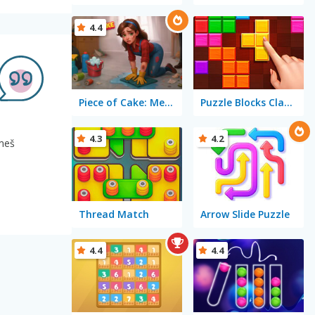
4.4
Piece of Cake: Merge and Bake
Puzzle Blocks Classic
4.3
4.2
smeš
Thread Match
Arrow Slide Puzzle
4.4
4.4