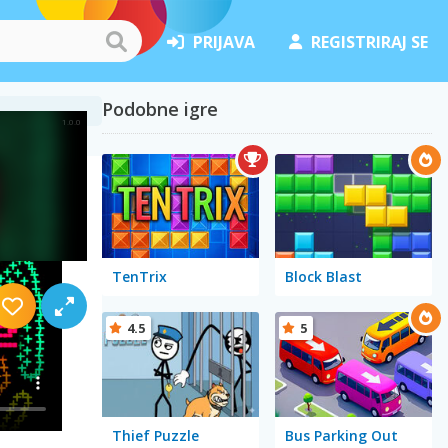
PRIJAVA
REGISTRIRAJ SE
Podobne igre
TenTrix
Block Blast
4.5
5
Thief Puzzle
Bus Parking Out