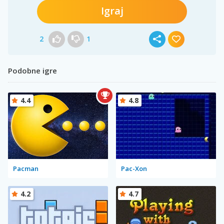
Igraj
2
1
Podobne igre
4.4
4.8
Pacman
Pac-Xon
4.2
4.7