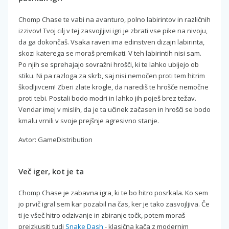
Chomp Chase te vabi na avanturo, polno labirintov in različnih
izzivov! Tvoj cilj v tej zasvojljivi igri je zbrati vse pike na nivoju,
da ga dokončaš. Vsaka raven ima edinstven dizajn labirinta,
skozi katerega se moraš premikati. V teh labirintih nisi sam.
Po njih se sprehajajo sovražni hrošči, ki te lahko ubijejo ob
stiku. Ni pa razloga za skrb, saj nisi nemočen proti tem hitrim
škodljivcem! Zberi zlate krogle, da narediš te hrošče nemočne
proti tebi. Postali bodo modri in lahko jih poješ brez težav.
Vendar imej v mislih, da je ta učinek začasen in hrošči se bodo
kmalu vrnili v svoje prejšnje agresivno stanje.
Avtor: GameDistribution
Več iger, kot je ta
Chomp Chase je zabavna igra, ki te bo hitro posrkala. Ko sem
jo prvič igral sem kar pozabil na čas, ker je tako zasvojljiva. Če
ti je všeč hitro odzivanje in zbiranje točk, potem moraš
preizkusiti tudi
Snake Dash
- klasična kača z modernim