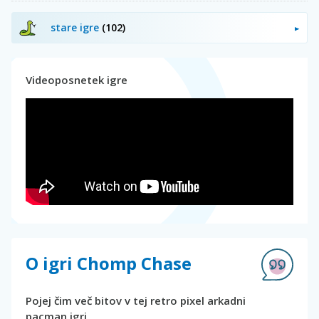
stare igre
(102)
Videoposnetek igre
O igri Chomp Chase
Pojej čim več bitov v tej retro pixel arkadni
pacman igri