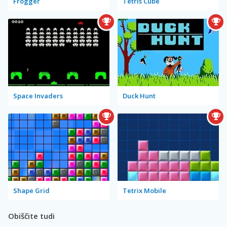
Frogger
Tetris Cube
Space Invaders
Duck Hunt
Shape Grid
Tetrix Mobile
Obiščite tudi