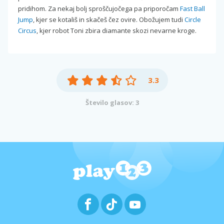
pridihom. Za nekaj bolj sproščujočega pa priporočam
Fast Ball
Jump
, kjer se kotališ in skačeš čez ovire. Obožujem tudi
Circle
Circus
, kjer robot Toni zbira diamante skozi nevarne kroge.
3.3
Število glasov: 3