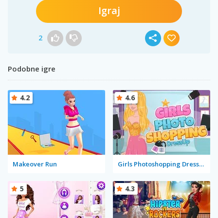
Igraj
2
Podobne igre
4.2
4.6
Makeover Run
Girls Photoshopping Dressup
5
4.3