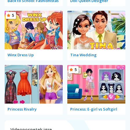
Back to School: Fashionistas
Doll Queen Designer
5
Winx Dress Up
Tina Wedding
5
Princess Rivalry
Princess: E-girl vs Softgirl
Videoposnetek igre