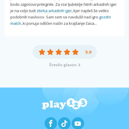
bodo
zagotovo
pritegnile. Za vse ljubitelje hitrih arkadnih iger
je na voljo tudi
zbirka arkadnih iger
, kjer najdeš še veliko
podobnih naslovov. Sam sem se navdušil nad igro
gozdni
match
, ki ponuja odličen način za krajšanje časa...
5.0
Število glasov: 3