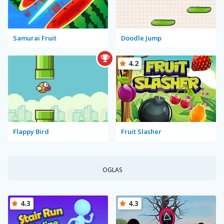
Samurai Fruit
Doodle Jump
4.2
Flappy Bird
Fruit Slasher
OGLAS
4.3
4.3