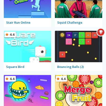
Stair Run Online
Squid Challenge
4.4
Square Bird
Bouncing Balls (2)
4.4
4.4