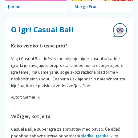
Jumper
Merge Fruit
O igri Casual Ball
Kako visoko ti uspe priti?
V igri Casual Ball doživi vznemirjenje hiper-casual arkadne
igre, ki je zavajajoče preprosta, a popolnoma očarljiva. Jedro
igre temelji na usmerjanju žoge skozi različne platforme v
neskončnem vzponu. Časovna usklajenost in natančnost sta
ključna, kar te potiska v vedno večje višine.
Avtor: GamePix
Več iger, kot je ta
Casual Ball je super igra za sprostitev med pavzo. Če iščeš
podobne zabavne izzive priporočam
sladke uganke
, ki te