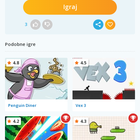
Igraj
3
Podobne igre
4.8
4.5
Penguin Diner
Vex 3
4.2
4.3