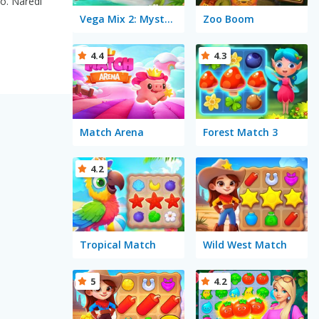
vo. Naredi
Vega Mix 2: Mystery of Island
Zoo Boom
4.4
4.3
Match Arena
Forest Match 3
4.2
Tropical Match
Wild West Match
5
4.2