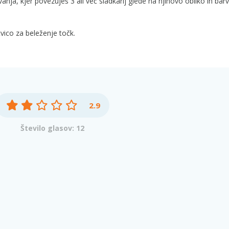
ja, kjer povezuješ 3 ali več sladkarij glede na njihovo obliko in bar
vico za beleženje točk.
2.9
Število glasov: 12