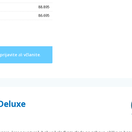
88.895
86.695
prijavite
ali
včlanite
.
 Deluxe