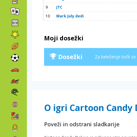
9
JTC
10
Mark July dedi
Moji dosežki
Dosežki
Za beleženje točk se
O igri Cartoon Candy
Poveži in odstrani sladkarije