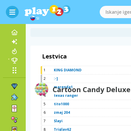
SI
Lestvica
1
KING DIAMOND
2
:-]
3
Cartoon Candy Deluxe
marenda1
4
texas ranger
5
tito1000
6
zmaj 204
7
Slayi
8
Triglav62