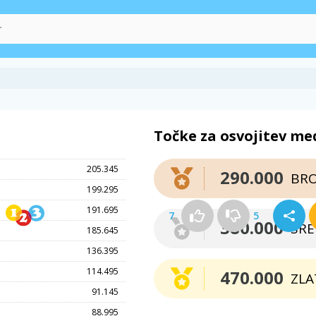
Točke za osvojitev me
205.345
290.000
BR
199.295
191.695
7
5
380.000
SR
185.645
136.395
114.495
470.000
ZLA
91.145
88.995