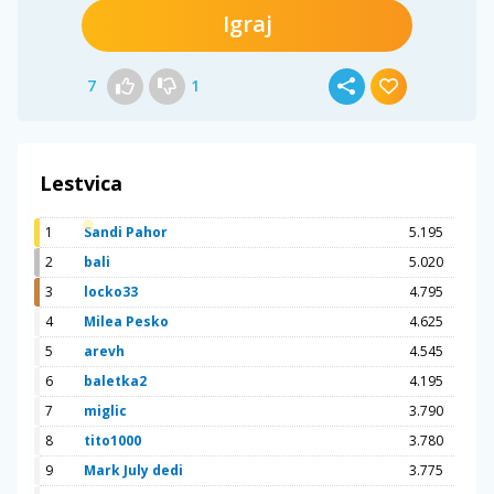
Igraj
7
1
Lestvica
1
Sandi Pahor
5.195
2
bali
5.020
3
locko33
4.795
4
Milea Pesko
4.625
5
arevh
4.545
6
baletka2
4.195
7
miglic
3.790
8
tito1000
3.780
9
Mark July dedi
3.775