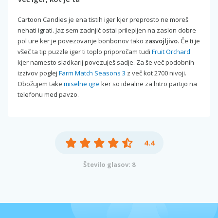
Cartoon Candies je ena tistih iger kjer preprosto ne moreš
nehati igrati. Jaz sem zadnjič ostal prilepljen na zaslon dobre
pol ure ker je povezovanje bonbonov tako
zasvojljivo
. Če ti je
všeč ta tip puzzle iger ti toplo priporočam tudi
Fruit Orchard
kjer namesto sladkarij povezuješ sadje. Za še več podobnih
izzivov poglej
Farm Match Seasons 3
z več kot 2700 nivoji.
Obožujem take
miselne igre
ker so idealne za hitro partijo na
telefonu med pavzo.
4.4
Število glasov: 8