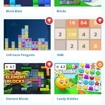
Block Blast
Blocks
Unfreeze Penguins
2048
4.7
4.2
Element Blocks
Candy Riddles