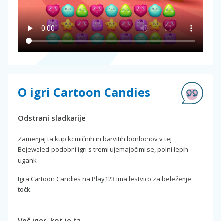
O igri Cartoon Candies
Odstrani sladkarije
Zamenjaj ta kup komičnih in barvitih bonbonov v tej
Bejeweled-podobni igri s tremi ujemajočimi se, polni lepih
ugank.
Igra Cartoon Candies na Play123 ima lestvico za beleženje
točk.
Več iger, kot je ta