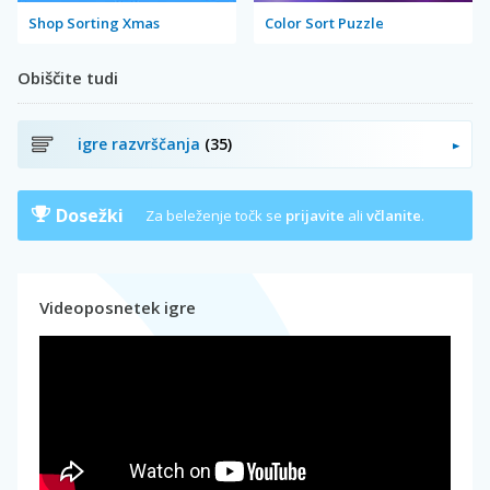
Shop Sorting Xmas
Color Sort Puzzle
Obiščite tudi
igre razvrščanja
(35)
Dosežki
Za beleženje točk se
prijavite
ali
včlanite
.
Videoposnetek igre