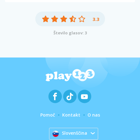
3.3
Število glasov: 3
Pomoč
Kontakt
O nas
Slovenščina