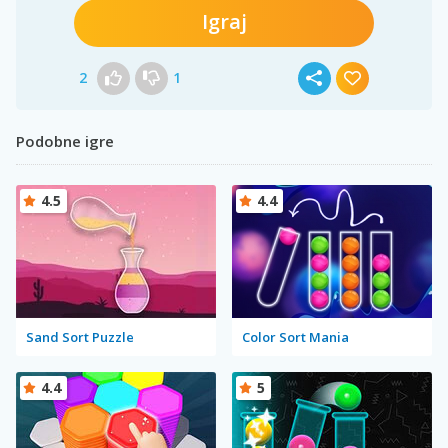
Igraj
2
1
Podobne igre
4.5
4.4
Sand Sort Puzzle
Color Sort Mania
4.4
5