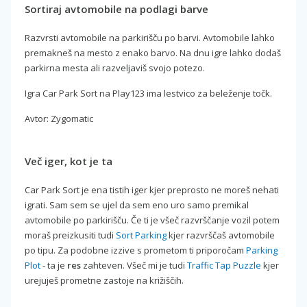
Sortiraj avtomobile na podlagi barve
Razvrsti avtomobile na parkirišču po barvi. Avtomobile lahko
premakneš na mesto z enako barvo. Na dnu igre lahko dodaš
parkirna mesta ali razveljaviš svojo potezo.
Igra Car Park Sort na Play123 ima lestvico za beleženje točk.
Avtor: Zygomatic
Več iger, kot je ta
Car Park Sort je ena tistih iger kjer preprosto ne moreš nehati
igrati. Sam sem se ujel da sem eno uro samo premikal
avtomobile po parkirišču. Če ti je všeč razvrščanje vozil potem
moraš preizkusiti tudi
Sort Parking
kjer razvrščaš avtomobile
po tipu. Za podobne izzive s prometom ti priporočam
Parking
Plot
- ta je
res
zahteven. Všeč mi je tudi
Traffic Tap Puzzle
kjer
urejuješ prometne zastoje na križiščih.