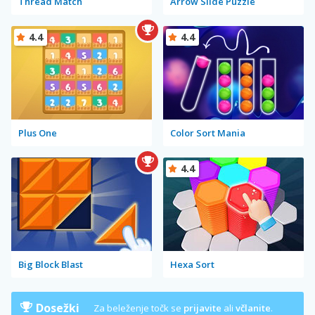
Thread Match
Arrow Slide Puzzle
4.4
4.4
Plus One
Color Sort Mania
4.4
Big Block Blast
Hexa Sort
Dosežki
Za beleženje točk se
prijavite
ali
včlanite
.