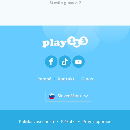
Število glasov: 7
Pomoč
Kontakt
O nas
Slovenščina
Politika zasebnosti
Piškotki
Pogoji uporabe