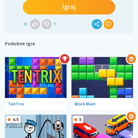
Igraj
6
1
Podobne igre
TenTrix
Block Blast
4.5
5