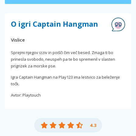
O igri Captain Hangman
Vislice
Sprejmi njegov izziv in poišči čim več besed. Zmaga ti bo
prinesla svobodo, neuspeh pa te bo spremenil v slasten
prigrizek za morske pse.
Igra Captain Hangman na Play123 ima lestvico za beleženje
točk.
Avtor: Playtouch
4.3