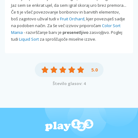
Jaz sem se enkrat ujel, da sem igral skoraj uro brez premora...
Če ti je všeč povezovanje bonbonov in barvitih elementov,
boš zagotovo užival tudi v
Fruit Orchard
, kjer povezuješ sadje
na podoben način. Za še več izzivov priporočam
Color Sort
Mania
- razvrščanje barv je
presenetljivo
zasvojljivo. Poglej
tudi
Liquid Sort
za sproščujoče miselne izzive.
5.0
Število glasov: 4