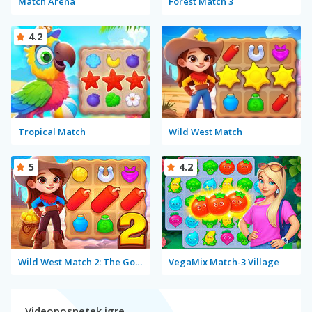
Match Arena
Forest Match 3
4.2
Tropical Match
Wild West Match
5
4.2
Wild West Match 2: The Gold Rush
VegaMix Match-3 Village
Videoposnetek igre