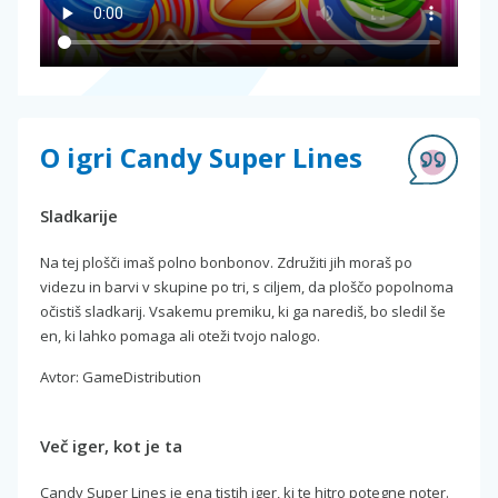
O igri Candy Super Lines
Sladkarije
Na tej plošči imaš polno bonbonov. Združiti jih moraš po
videzu in barvi v skupine po tri, s ciljem, da ploščo popolnoma
očistiš sladkarij. Vsakemu premiku, ki ga narediš, bo sledil še
en, ki lahko pomaga ali oteži tvojo nalogo.
Avtor: GameDistribution
Več iger, kot je ta
Candy Super Lines je ena tistih iger, ki te hitro potegne noter.