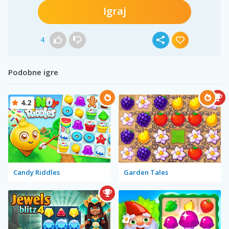
Igraj
4
Podobne igre
4.2
Candy Riddles
Garden Tales