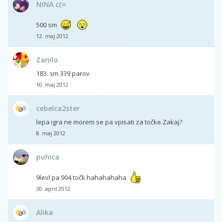
NINA c(=
500 sm
12. maj 2012
Zanilo
183. sm 339 parov
10. maj 2012
cebelca2ster
lepa igra ne morem se pa vpisati za točke.Zakaj?
8. maj 2012
puhica
9levl pa 904 točk hahahahaha
30. april 2012
Alika