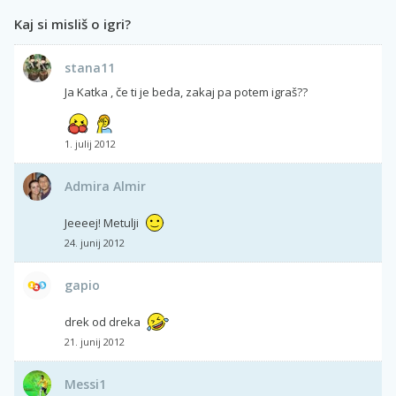
Kaj si misliš o igri?
stana11
Ja Katka , če ti je beda, zakaj pa potem igraš??
1. julij 2012
Admira Almir
Jeeeej! Metulji
24. junij 2012
gapio
drek od dreka
21. junij 2012
Messi1