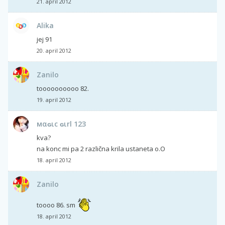
21. april 2012
Alika
jej 91
20. april 2012
Zanilo
toooooooooo 82.
19. april 2012
мαɢιc ɢιrl 12З
kva?
na konc mi pa 2 različna krila ustaneta o.O
18. april 2012
Zanilo
toooo 86. sm
18. april 2012