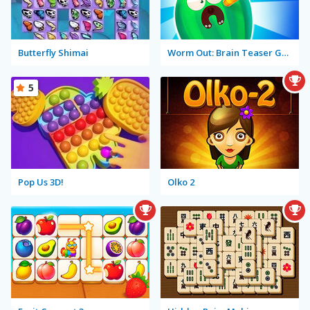
Butterfly Shimai
Worm Out: Brain Teaser Games
5
Pop Us 3D!
Olko 2