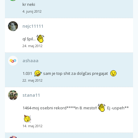
kr neki
4. junij 2012
nejc11111
ql špil...
24. maj 2012
ashaaa
1.031
sam je top shit za dolgčas pregajat
22. maj 2012
stana11
1464-moj osebni rekord****In 8. mesto!!
Ej -uspeh**
14. maj 2012