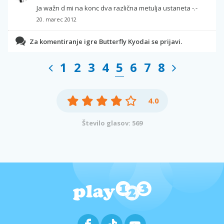
Ja wažn d mi na konc dva različna metulja ustaneta -.-
20. marec 2012
Za komentiranje igre Butterfly Kyodai se prijavi.
1
2
3
4
5
6
7
8
4.0
Število glasov: 569