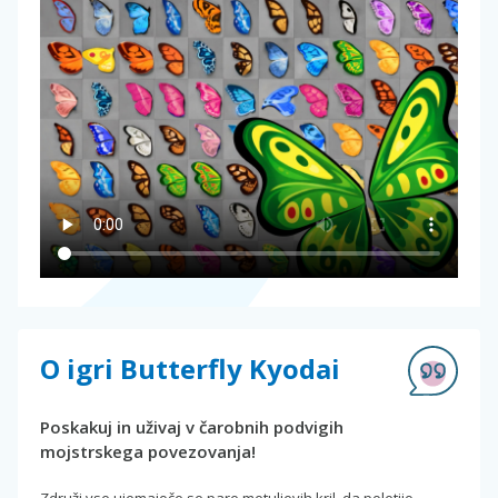
O igri Butterfly Kyodai
Poskakuj in uživaj v čarobnih podvigih
mojstrskega povezovanja!
Združi vse ujemajoče se pare metuljevih kril, da poletijo.