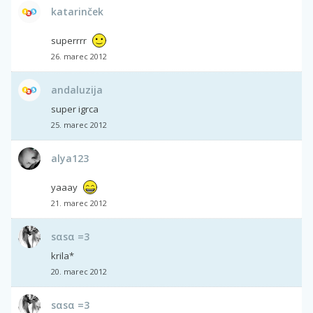
katarinček
superrrr
26. marec 2012
andaluzija
super igrca
25. marec 2012
alya123
yaaay
21. marec 2012
sαsα =3
krila*
20. marec 2012
sαsα =3