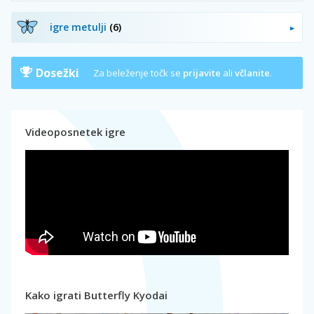
igre metulji
(6)
Dosežki
Za beleženje točk se
prijavite
ali
včlanite
.
Videoposnetek igre
Kako igrati Butterfly Kyodai