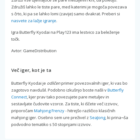
Združiš lahko le tiste pare, med katerimi je mogoča povezava
s črto, ki pa se lahko lomi (zavije) samo dvakrat. Preberi si
nasvete za lažje igranje
.
Igra Butterfly Kyodai na Play123 ima lestvico za beleženje
točk.
Avtor: GameDistribution
Več iger, kot je ta
Butterfly Kyodai je
odličen
primer povezovalnih iger, ki vas bo
zagotovo navdušil. Podobno izkušnjo boste našli v
Butterfly
Connect
, kjer prav tako povezujete pare metuljev in
sestavljate čudovite vzorce. Za tiste, ki iščete več izzivov,
priporočam
Mahjong Frenzy
- hitrejšo različico klasičnih
mahjong iger. Osebno sem ure preživel z
SeaJong
, ki prina¬ša
podvodno tematiko s 50 stopnjami izzivov.