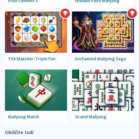
Fruit Connect 3
Hidden Pairs Mahjong
Tile Matcher: Triple Fun
Enchanted Mahjong Saga
Mahjong Match
Grand Mahjong
Obiščite tudi