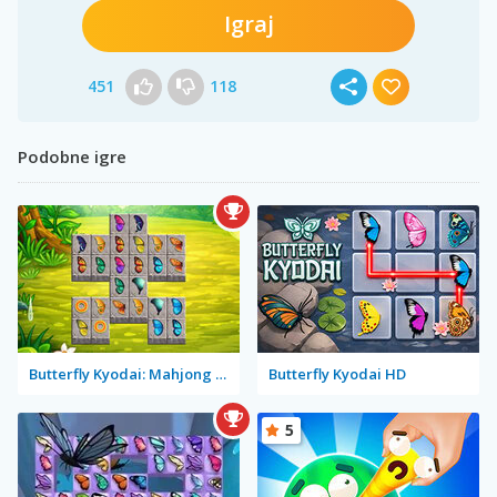
Igraj
451
118
Podobne igre
Butterfly Kyodai: Mahjong Connect
Butterfly Kyodai HD
5