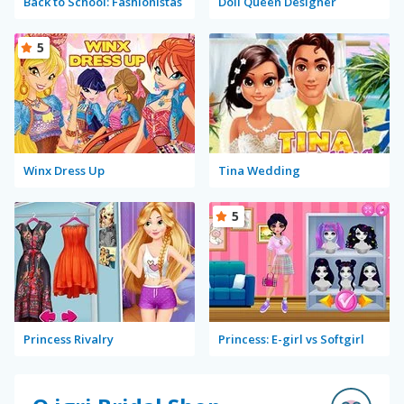
Back to School: Fashionistas
Doll Queen Designer
5
Winx Dress Up
Tina Wedding
5
Princess Rivalry
Princess: E-girl vs Softgirl