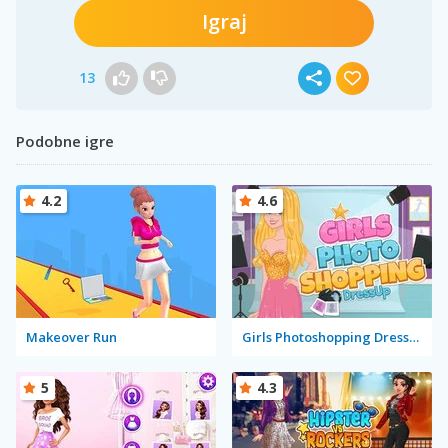
Igraj
13
Podobne igre
4.2
4.6
Makeover Run
Girls Photoshopping Dressup
5
4.3