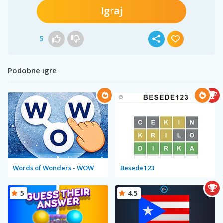
Igraj
5
Podobne igre
Words of Wonders - WOW
Besede123
5
4.5