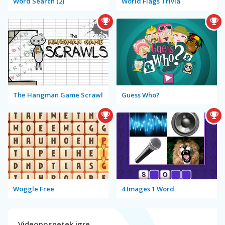
Word Search (2)
World Flags Trivia
The Hangman Game Scrawl
Guess Who?
Woggle Free
4 Images 1 Word
Videoposnetek igre