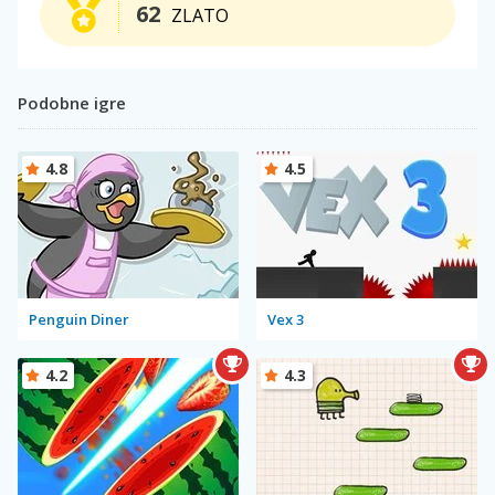
62
ZLATO
Podobne igre
4.8
4.5
Penguin Diner
Vex 3
4.2
4.3