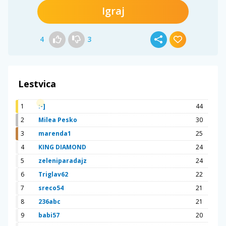
Igraj
4
3
Lestvica
1
:-]
44
2
Milea Pesko
30
3
marenda1
25
4
KING DIAMOND
24
5
zeleniparadajz
24
6
Triglav62
22
7
sreco54
21
8
236abc
21
9
babi57
20