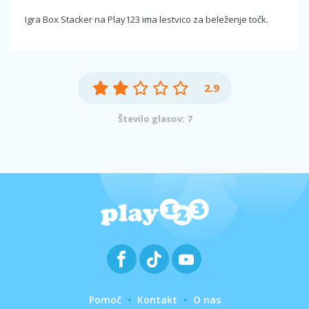
Igra Box Stacker na Play123 ima lestvico za beleženje točk.
2.9
Število glasov: 7
Pomoč
Kontakt
O nas