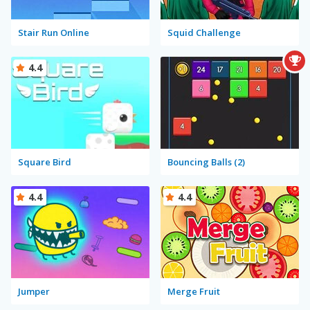
Stair Run Online
Squid Challenge
4.4
Square Bird
Bouncing Balls (2)
4.4
4.4
Jumper
Merge Fruit