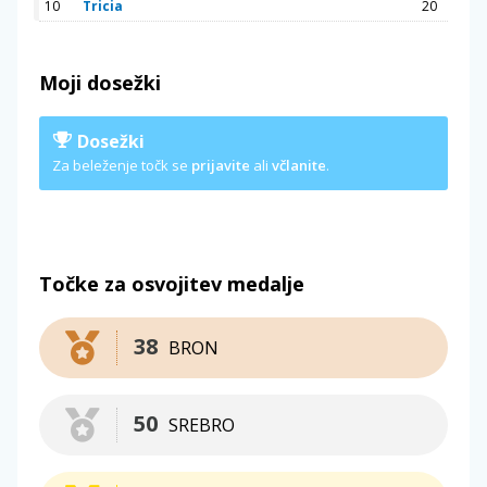
10
Tricia
20
Moji dosežki
Dosežki
Za beleženje točk se
prijavite
ali
včlanite
.
Točke za osvojitev medalje
38
BRON
50
SREBRO